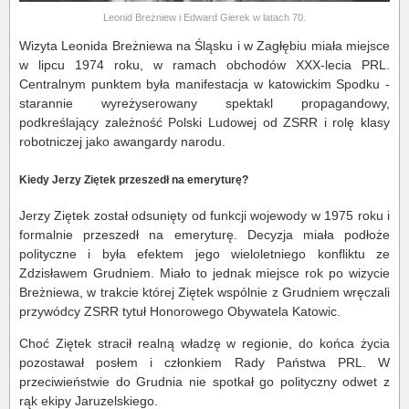
Leonid Breżniew i Edward Gierek w latach 70.
Wizyta Leonida Breżniewa na Śląsku i w Zagłębiu miała miejsce
w lipcu 1974 roku, w ramach obchodów XXX-lecia PRL.
Centralnym punktem była manifestacja w katowickim Spodku -
starannie wyreżyserowany spektakl propagandowy,
podkreślający zależność Polski Ludowej od ZSRR i rolę klasy
robotniczej jako awangardy narodu.
Kiedy Jerzy Ziętek przeszedł na emeryturę?
Jerzy Ziętek został odsunięty od funkcji wojewody w 1975 roku i
formalnie przeszedł na emeryturę. Decyzja miała podłoże
polityczne i była efektem jego wieloletniego konfliktu ze
Zdzisławem Grudniem. Miało to jednak miejsce rok po wizycie
Breżniewa, w trakcie której Ziętek wspólnie z Grudniem wręczali
przywódcy ZSRR tytuł Honorowego Obywatela Katowic.
Choć Ziętek stracił realną władzę w regionie, do końca życia
pozostawał posłem i członkiem Rady Państwa PRL. W
przeciwieństwie do Grudnia nie spotkał go polityczny odwet z
rąk ekipy Jaruzelskiego.