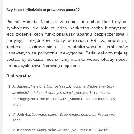
Czy Hubert Niedziela to prawdziwa postać?
Postać Huberta Niedzieli w serialu ma charakter fikcyjno-
symboliczny. Nie była to jedna, konkretna osoba historyczna,
lecz złożenie cech funkcjonariuszy aparatu bezpieczeństwa i
partyjnych urzędników, którzy w realiach PRL zajmowali się
kontrolą, zastraszaniem i neutralizowaniem problemów
uznawanych za politycznie niewygodne. Serial wykorzystuje tę
postać, by pokazać mechanizmy nacisku wobec lekarzy i osób
próbujących ujawnić prawdę o epidemii.
Bibliografia:
A. Bajorek,
Herstoria Górnoślązaczki. Jolanta Wadowska-Król -
szopienicka doktor ołowianych dzieci
, „Annales Universitatis
Paedagogicae Cracoviensis” 416, „Studia Historicolitteraria” 25,
2025.
M. Jędryka,
Ołowiane dzieci. Zapomniana epidemia
, Warszawa
2020.
M. Kłoskowicz,
Mamy ołów we krwi
, „No Limits” nr 2(8)/2023.