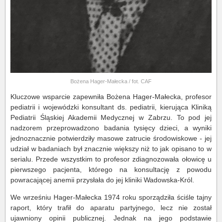
Bożena Hager-Małecka / fot. CAF
Kluczowe wsparcie zapewniła Bożena Hager-Małecka, profesor
pediatrii i wojewódzki konsultant ds. pediatrii, kierująca Kliniką
Pediatrii Śląskiej Akademii Medycznej w Zabrzu. To pod jej
nadzorem przeprowadzono badania tysięcy dzieci, a wyniki
jednoznacznie potwierdziły masowe zatrucie środowiskowe - jej
udział w badaniach był znacznie większy niż to jak opisano to w
serialu. Przede wszystkim to profesor zdiagnozowała ołowicę u
pierwszego pacjenta, którego na konsultację z powodu
powracającej anemii przysłała do jej kliniki Wadowska-Król.
We wrześniu Hager-Małecka 1974 roku sporządziła ściśle tajny
raport, który trafił do aparatu partyjnego, lecz nie został
ujawniony opinii publicznej. Jednak na jego podstawie