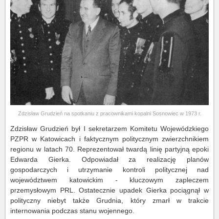
Zdzisław Grudzień na spotkaniu z pracownikami kopalni Sosnowiec w 1973 r.
Zdzisław Grudzień był I sekretarzem Komitetu Wojewódzkiego
PZPR w Katowicach i faktycznym politycznym zwierzchnikiem
regionu w latach 70. Reprezentował twardą linię partyjną epoki
Edwarda Gierka. Odpowiadał za realizację planów
gospodarczych i utrzymanie kontroli politycznej nad
województwem katowickim - kluczowym zapleczem
przemysłowym PRL. Ostatecznie upadek Gierka pociągnął w
polityczny niebyt także Grudnia, który zmarł w trakcie
internowania podczas stanu wojennego.