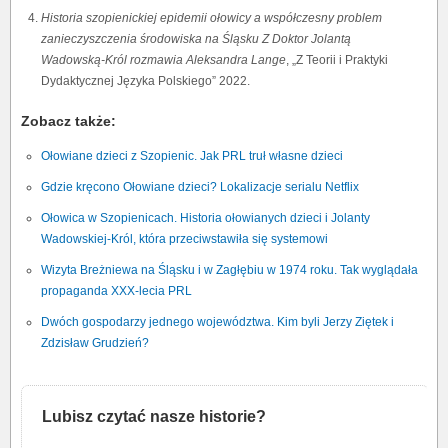
Historia szopienickiej epidemii ołowicy a współczesny problem
zanieczyszczenia środowiska na Śląsku Z Doktor Jolantą
Wadowską-Król rozmawia Aleksandra Lange
, „
Z Teorii i Praktyki
Dydaktycznej Języka Polskiego” 2022.
Zobacz także:
Ołowiane dzieci z Szopienic. Jak PRL truł własne dzieci
Gdzie kręcono Ołowiane dzieci? Lokalizacje serialu Netflix
Ołowica w Szopienicach. Historia ołowianych dzieci i Jolanty
Wadowskiej-Król, która przeciwstawiła się systemowi
Wizyta Breżniewa na Śląsku i w Zagłębiu w 1974 roku. Tak wyglądała
propaganda XXX-lecia PRL
Dwóch gospodarzy jednego województwa. Kim byli Jerzy Ziętek i
Zdzisław Grudzień?
Lubisz czytać nasze historie?