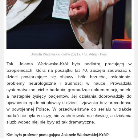
Jolanta Wadowska-Król w 2021 r. / fot. Adrian Tync
Tak. Jolanta Wadowska-Król była pediatrą pracującą w
Szopienicach, która na początku lat 70. zaczęła zauważać u
dzieci powtarzające się objawy: bóle brzucha, osłabienie,
problemy neurologiczne i trudności w nauce. Prowadziła
systematyczne, ciche badania, gromadząc dokumentację setek,
a następnie tysięcy pacjentów. Jej działania doprowadziły do
ujawnienia epidemii ołowicy u dzieci - zjawiska bez precedensu
w powojennej Polsce. W przeciwieństwie do serialu w trakcie
badań nie była w ciąży, nie zachorowała na ołowicę, a działania
służb wobec niej nie były aż tak dramatyczne.
Kim była profesor pomagająca Jolancie Wadowskiej-Król?