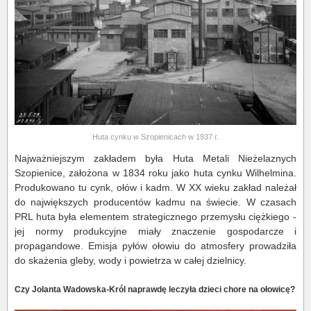
Huta cynku w Szopienicach w 1937 r.
Najważniejszym zakładem była Huta Metali Nieżelaznych
Szopienice, założona w 1834 roku jako huta cynku Wilhelmina.
Produkowano tu cynk, ołów i kadm. W XX wieku zakład należał
do największych producentów kadmu na świecie. W czasach
PRL huta była elementem strategicznego przemysłu ciężkiego -
jej normy produkcyjne miały znaczenie gospodarcze i
propagandowe. Emisja pyłów ołowiu do atmosfery prowadziła
do skażenia gleby, wody i powietrza w całej dzielnicy.
Czy Jolanta Wadowska-Król naprawdę leczyła dzieci chore na ołowicę?