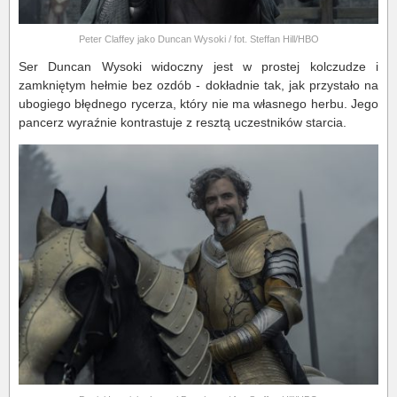
Peter Claffey jako Duncan Wysoki / fot. Steffan Hill/HBO
Ser Duncan Wysoki widoczny jest w prostej kolczudze i
zamkniętym hełmie bez ozdób - dokładnie tak, jak przystało na
ubogiego błędnego rycerza, który nie ma własnego herbu. Jego
pancerz wyraźnie kontrastuje z resztą uczestników starcia.