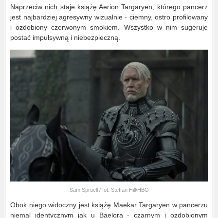
Naprzeciw nich staje książę Aerion Targaryen, którego pancerz
jest najbardziej agresywny wizualnie - ciemny, ostro profilowany
i ozdobiony czerwonym smokiem. Wszystko w nim sugeruje
postać impulsywną i niebezpieczną.
Sam Spruell / fot. Steffan Hill/HBO
Obok niego widoczny jest książę Maekar Targaryen w pancerzu
niemal identycznym jak u Baelora - czarnym i ozdobionym