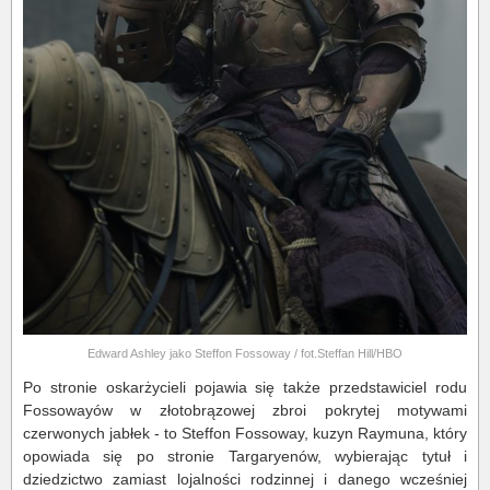
Edward Ashley jako Steffon Fossoway / fot.Steffan Hill/HBO
Po stronie oskarżycieli pojawia się także przedstawiciel rodu
Fossowayów w złotobrązowej zbroi pokrytej motywami
czerwonych jabłek - to Steffon Fossoway, kuzyn Raymuna, który
opowiada się po stronie Targaryenów, wybierając tytuł i
dziedzictwo zamiast lojalności rodzinnej i danego wcześniej