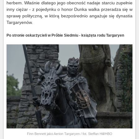
herbem. Właśnie dlatego jego obecność nadaje starciu zupełnie
inny ciężar - z pojedynku o honor Dunka walka przeradza się w
sprawę polityczną, w którą bezpośrednio angażuje się dynastia
Targaryenów.
Po stronie oskarżycieli w Próbie Siedmiu - książęta rodu Targaryen
Finn Bennett jako Aerion Targaryen / fot. Steffan Hill/HBO