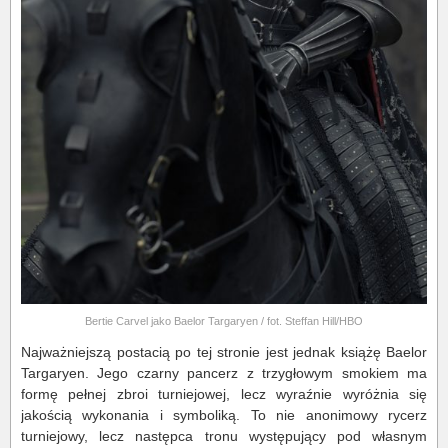
Bertie Carvel jako Baelor Targaryen / fot. Steffan Hill/HBO
Najważniejszą postacią po tej stronie jest jednak książę Baelor
Targaryen. Jego czarny pancerz z trzygłowym smokiem ma
formę pełnej zbroi turniejowej, lecz wyraźnie wyróżnia się
jakością wykonania i symboliką. To nie anonimowy rycerz
turniejowy, lecz następca tronu występujący pod własnym