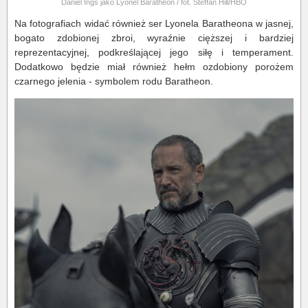
Daniel Ings jako Lyonel Baratheon / fot. Steffan Hill/HBO
Na fotografiach widać również ser Lyonela Baratheona w jasnej,
bogato zdobionej zbroi, wyraźnie cięższej i bardziej
reprezentacyjnej, podkreślającej jego siłę i temperament.
Dodatkowo będzie miał również hełm ozdobiony porożem
czarnego jelenia - symbolem rodu Baratheon.