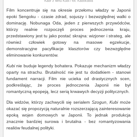
Kadr z filmu Kubi / fot. Kadokawa
Film koncentruje się na okresie przełomu władzy w Japonii
epoki Sengoku - czasie zdrad, sojuszy i bezwzględnej walki o
dominację. Nobunaga Oda, jeden z pierwszych przywódców,
którzy realnie rozpoczęli proces jednoczenia kraju,
przedstawiony jest tu jako postać skrajna: wizjoner i strateg, ale
również człowiek gotowy na masowe egzekucje,
demonstracyjne pacyfikacje klasztorów czy bezwzględne
eliminowanie konkurentów.
Kubi
nie buduje legendy bohatera. Pokazuje mechanizm władzy
oparty na strachu. Brutalność nie jest tu dodatkiem - stanowi
fundament narracji. Film nie ucieka od drastycznych scen,
podkreślając, że proces jednoczenia Japonii nie był
romantyczną epopeją, lecz serią krwawych decyzji politycznych.
Dla widzów, którzy zachwycili się serialem
Szogun
,
Kubi
może
okazać się propozycją naturalnie rozszerzającą zainteresowanie
epoką wojen domowych w Japonii. To jednak produkcja
znacznie bardziej surowa i brutalna - bez romantyzowania
realiów feudalnej polityki.