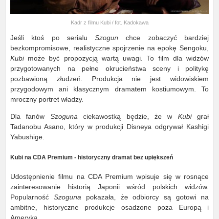
Kadr z filmu Kubi / fot. Kadokawa
Jeśli ktoś po serialu
Szogun
chce zobaczyć bardziej
bezkompromisowe, realistyczne spojrzenie na epokę Sengoku,
Kubi
może być propozycją wartą uwagi. To film dla widzów
przygotowanych na pełne okrucieństwa sceny i politykę
pozbawioną złudzeń. Produkcja nie jest widowiskiem
przygodowym ani klasycznym dramatem kostiumowym. To
mroczny portret władzy.
Dla fanów
Szoguna
ciekawostką będzie, że w
Kubi
grał
Tadanobu Asano, który w produkcji Disneya odgrywał Kashigi
Yabushige.
Kubi na CDA Premium - historyczny dramat bez upiększeń
Udostępnienie filmu na CDA Premium wpisuje się w rosnące
zainteresowanie historią Japonii wśród polskich widzów.
Popularność
Szoguna
pokazała, że odbiorcy są gotowi na
ambitne, historyczne produkcje osadzone poza Europą i
Ameryką.