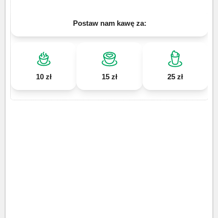
Postaw nam kawę za:
10 zł
15 zł
25 zł