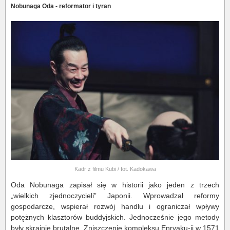
Nobunaga Oda - reformator i tyran
Kadr z filmu Kubi / fot. Kadokawa
Oda Nobunaga zapisał się w historii jako jeden z trzech
„wielkich zjednoczycieli” Japonii. Wprowadzał reformy
gospodarcze, wspierał rozwój handlu i ograniczał wpływy
potężnych klasztorów buddyjskich. Jednocześnie jego metody
były skrajnie brutalne. Zniszczenie kompleksu Enryaku-ji w 1571