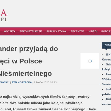
WOJSKO
REKONSTRUKCJE
PUBLICYSTYKA
RECENZJE
VIDEO
PODCA
ZOBA
lander przyjadą do
IPN 
ręci w Polsce
Ostrowi
Gdzi
Lubiąż 
Nieśmiertelnego
Post
Wiśniow
OMOŚCI
|
EWA KORZECKA
| 9 MAJA 2026 16:13
Siemie
Amba
polskim
z najbardziej wyczekiwanych filmów fantasy - twórcy
1670
ie te dwa polskie miasta jako kolejne lokalizacje
nie zaw
MacLeod, Russell Crowe zamiast Seana Connery’ego, Dave