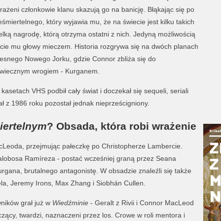
rażeni członkowie klanu skazują go na banicję. Błąkając się po
miertelnego, który wyjawia mu, że na świecie jest kilku takich
elką nagrodę, którą otrzyma ostatni z nich. Jedyną możliwością
ęcie mu głowy mieczem. Historia rozgrywa się na dwóch planach
zesnego Nowego Jorku, gdzie Connor zbliża się do
odwiecznym wrogiem - Kurganem.
 kasetach VHS podbił cały świat i doczekał się sequeli, seriali
ał z 1986 roku pozostał jednak nieprześcigniony.
iertelnym
? Obsada, która robi wrażenie
acLeoda, przejmując pałeczkę po Christopherze Lambercie.
alobosa Ramíreza - postać wcześniej graną przez Seana
urgana, brutalnego antagonistę. W obsadzie znaleźli się także
la, Jeremy Irons, Max Zhang i Siobhán Cullen.
wników grał już w
Wiedźminie
- Geralt z Rivii i Connor MacLeod
zący, twardzi, naznaczeni przez los. Crowe w roli mentora i