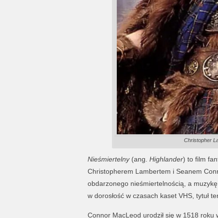
Christopher L
Nieśmiertelny
(ang.
Highlander
) to film f
Christopherem Lambertem i Seanem Conne
obdarzonego nieśmiertelnością, a muzykę 
w dorosłość w czasach kaset VHS, tytuł te
Connor MacLeod urodził się w 1518 roku w