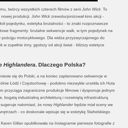
u, twórcy wszystkich czterech filmów z serii
John Wick
. To
k nowej produkcji.
John Wick
zrewolucjonizował kino akcji -
ół pojedynku, estetyka brutalności - to znaki rozpoznawcze
otowe fragmenty: brutalne sekwencje walk, w tym pojedynek na
y pościgu motocyklowego. Dla widza przyzwyczajonego do
 w zupełnie inny, gęstszy od akcji świat - bliższy estetyce
ie
Highlandera
. Dlaczego Polska?
eniesie się do Polski, a na koniec zaplanowano sekwencje w
ólnie Łódź i Częstochowę - podobno niezwykle urzekła ich Huta
m przyciąga zagraniczne produkcje filmowe i dysponuje jednym
 bogatą industrialną architekturą i rozwiniętą infrastrukturą
 sugeruje natomiast, że nowy
Highlander
będzie miał sceny we
nętrzach - co doskonale wpisuje się w estetykę Stahelskiego.
 Karen Gillan opublikowała na Instagramie pierwsze fotografie z