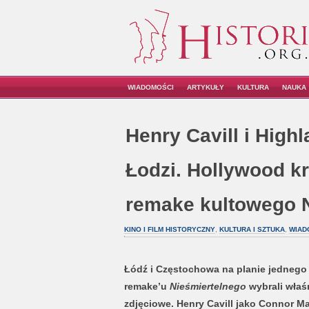
WIADOMOŚCI
ARTYKUŁY
KULTURA
NAUKA
Henry Cavill i High
Łodzi. Hollywood k
remake kultowego 
KINO I FILM HISTORYCZNY
,
KULTURA I SZTUKA
,
WIAD
Łódź i Częstochowa na planie jednego 
remake’u
Nieśmiertelnego
wybrali właśn
zdjęciowe. Henry Cavill jako Connor 