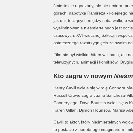
śmiertelnie ugodzony, ale nie umiera, prze
górach, napotyka Ramireza - kolejnego nieś
jak oni, toczących między sobą walkę o wi
wyeliminowania nieśmiertelnego jest odci
czasowych: XVI-wiecznej Szkocji i współc
ostatecznego rozstrzygnięcia ze swoim 
Film nie był wielkim hitem w kinach, ale na
telewizyjnych, animacji i komiksów. Orygin
Kto zagra w nowym
Nieśm
Henry Cavill wciela się w rolę Connora M
Russell Crowe zagra Juana Sáncheza-Vill
Connery’ego. Dave Bautista wcieli się w K
Karen Gillan, Djimon Hounsou, Marisa Abe
Cavill to aktor, który nieśmiertelnych wojo
to postacie z podobnego imaginarium: milc