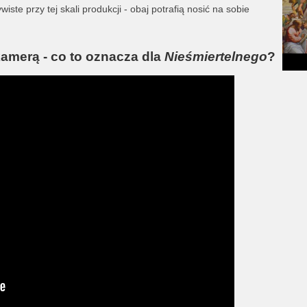
ste przy tej skali produkcji - obaj potrafią nosić na sobie
amerą - co to oznacza dla
Nieśmiertelnego
?