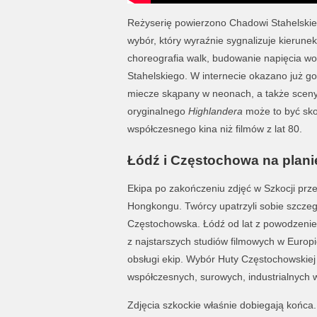
Reżyserię powierzono Chadowi Stahelskiem
wybór, który wyraźnie sygnalizuje kierune
choreografia walk, budowanie napięcia wok
Stahelskiego. W internecie okazano już g
miecze skąpany w neonach, a także scen
oryginalnego
Highlandera
może to być skok
współczesnego kina niż filmów z lat 80.
Łódź i Częstochowa na plan
Ekipa po zakończeniu zdjęć w Szkocji prz
Hongkongu. Twórcy upatrzyli sobie szczeg
Częstochowska. Łódź od lat z powodzenie
z najstarszych studiów filmowych w Europie,
obsługi ekip. Wybór Huty Częstochowskiej
współczesnych, surowych, industrialnych w
Zdjęcia szkockie właśnie dobiegają końca.