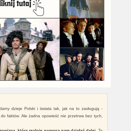
damy dzieje Polski i świata tak, jak na to zasługują -
 do faktów. Ale żadna opowieść nie przetrwa bez tych,
rowizna, która realnie pomaga nam działać dalej
. To