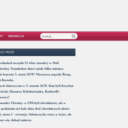
ST
REDAKCJA
CZ TAKŻE
odnalazł szczątki 55 ofiar masakry w Woli
eckiej. Najmłodsze dzieci miały kilka miesięcy
e kręcono 3. sezon 1670? Warszawę zagrały Brzeg,
i Roztoka
acie historyczne w 3. sezonie 1670. Kim byli Korybut
iecki, Eleonora Habsburżanka, Radziwiłł i
nowicz?
sador Ukrainy: w UPA byli zbrodniarze, ale w
 podziemiu też była duża ilość zbrodniczych aktów
, sezon 3 - recenzja. Adamczycha rusza w świat, ale
sze wie, dokąd zmierza