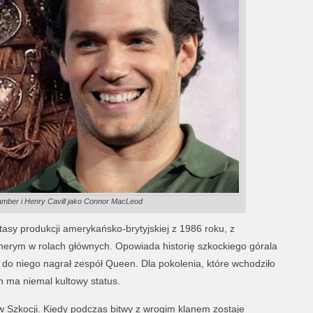
amber i Henry Cavill jako Connor MacLeod
antasy produkcji amerykańsko-brytyjskiej z 1986 roku, z
rym w rolach głównych. Opowiada historię szkockiego górala
do niego nagrał zespół Queen. Dla pokolenia, które wchodziło
n ma niemal kultowy status.
 Szkocji. Kiedy podczas bitwy z wrogim klanem zostaje