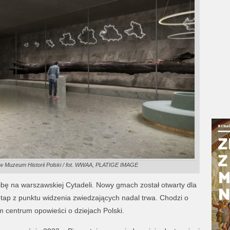
j w Muzeum Historii Polski / fot. WWAA, PLATIGE IMAGE
ibę na warszawskiej Cytadeli. Nowy gmach został otwarty dla
 etap z punktu widzenia zwiedzających nadal trwa. Chodzi o
m centrum opowieści o dziejach Polski.