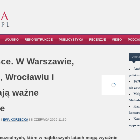
WOJSKO
REKONSTRUKCJE
PUBLICYSTYKA
RECENZJE
VIDEO
PODCA
ZOBA
ce. W Warszawie,
Amba
, Wrocławiu i
polskim
1670
nie zaw
ają ważne
Małp
Michał
ne
Kazi
konstru
Kazi
|
EWA KORZECKA
| 8 CZERWCA 2026 11:39
wyprzed
 muzealnych, które w najbliższych latach mogą wyraźnie