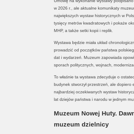
Umowę na wykonanie wystawy podpisano we
w 2026 r., ale aktualne komunikaty muzeu
największych wystaw historycznych w Polsc
tysięcy metrów kwadratowych i pokaże oko
MHP, a także setki kopii i replik.
Wystawa będzie miała układ chronologiczny
prowadzić od początków państwa polskiego
dat i wydarzeń. Muzeum zapowiada opowieść
sporach politycznych, wojnach, modernizacji
To właśnie ta wystawa zdecyduje o ostatec
budynek stworzył przestrzeń, ale dopiero e
najbardziej oczekiwanych wystaw historycz
lat dziejów państwa i narodu w jednym m
Muzeum Nowej Huty. Dawne
muzeum dzielnicy