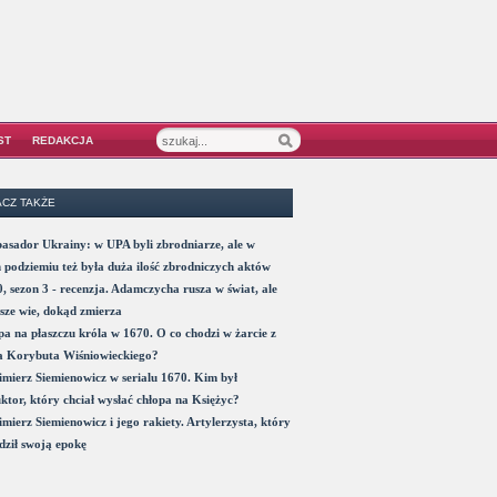
ST
REDAKCJA
CZ TAKŻE
sador Ukrainy: w UPA byli zbrodniarze, ale w
 podziemiu też była duża ilość zbrodniczych aktów
, sezon 3 - recenzja. Adamczycha rusza w świat, ale
sze wie, dokąd zmierza
a na płaszczu króla w 1670. O co chodzi w żarcie z
a Korybuta Wiśniowieckiego?
mierz Siemienowicz w serialu 1670. Kim był
ktor, który chciał wysłać chłopa na Księżyc?
mierz Siemienowicz i jego rakiety. Artylerzysta, który
ził swoją epokę