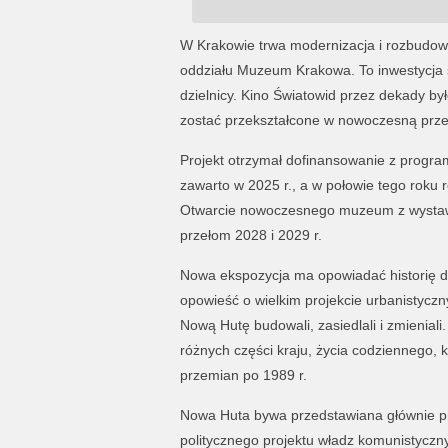
W Krakowie trwa modernizacja i rozbudo
oddziału Muzeum Krakowa. To inwestycja sz
dzielnicy. Kino Światowid przez dekady b
zostać przekształcone w nowoczesną prze
Projekt otrzymał dofinansowanie z progra
zawarto w 2025 r., a w połowie tego roku
Otwarcie nowoczesnego muzeum z wystawą
przełom 2028 i 2029 r.
Nowa ekspozycja ma opowiadać historię dz
opowieść o wielkim projekcie urbanistyczn
Nową Hutę budowali, zasiedlali i zmieniali.
różnych części kraju, życia codziennego, k
przemian po 1989 r.
Nowa Huta bywa przedstawiana głównie prz
politycznego projektu władz komunistyczn