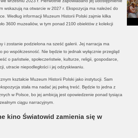
 wrześniu 2023 r. Pierwotnie zapowiadano jej udostępnienie
m wskazują na otwarcie w 2027 r. Ekspozycja ma należeć do
e. Według informacji Muzeum Historii Polski zajmie kilka
ło 3600 muzealiów, w tym ponad 2100 obiektów z kolekcji
 i zostanie podzielona na sześć galerii. Jej narracja ma
 po współczesność. Nie będzie to jednak wyłącznie przegląd
 o państwie, społeczeństwie, kulturze, religii, gospodarce,
, utracie niepodległości i jej odzyskiwaniu.
znym kształcie Muzeum Historii Polski jako instytucji. Sam
kspozycja stała ma nadać jej pełną treść. Będzie to jedna z
nych w Polsce, bo jej ambicją jest opowiedzenie ponad tysiąca
uzealnym ciągu narracyjnym.
 kino Światowid zamienia się w