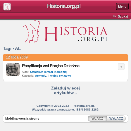
Historia.org.pl
Menu
Szukaj
Tagi › AL
12 lipca 2009
Pacyfikacja wsi Poręba Dzierżna
Autor:
Stanisław Tomasz Kołodziej
Kategorie:
Artykuły
,
II wojna światowa
Załaduj więcej
artykułów...
Copyright © 2004-2023 — Historia.org.pl.
Wszystkie prawa zastrzeżone. ISSN 2083-2265.
Mobilna wersja strony
WŁĄCZ
WYŁĄCZ