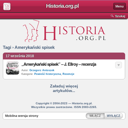
Historia.org.pl
Menu
Szukaj
Tagi › Amerykański spisek
17 września 2018
„Amerykański spisek” – J. Ellroy – recenzja
Autor:
Grzegorz Antoszek
Kategorie:
Powieść historyczna
,
Recenzje
Załaduj więcej
artykułów...
Copyright © 2004-2023 — Historia.org.pl.
Wszystkie prawa zastrzeżone. ISSN 2083-2265.
Mobilna wersja strony
WŁĄCZ
WYŁĄCZ