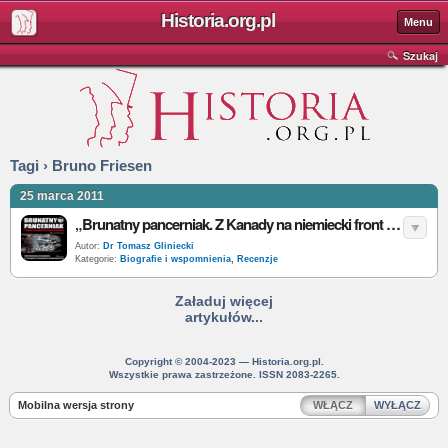
Historia.org.pl
Menu
Szukaj
Tagi › Bruno Friesen
25 marca 2011
„Brunatny pancerniak. Z Kanady na niemiecki front wschodni....” - B. Friesen - recenzja
Autor:
Dr Tomasz Gliniecki
Kategorie:
Biografie i wspomnienia
,
Recenzje
Załaduj więcej
artykułów...
Copyright © 2004-2023 — Historia.org.pl.
Wszystkie prawa zastrzeżone. ISSN 2083-2265.
Mobilna wersja strony
WŁĄCZ
WYŁĄCZ