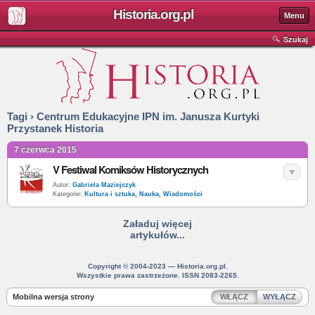
Historia.org.pl
Menu
Szukaj
Tagi › Centrum Edukacyjne IPN im. Janusza Kurtyki
Przystanek Historia
7 czerwca 2015
V Festiwal Komiksów Historycznych
Autor:
Gabriela Maziejczyk
Kategorie:
Kultura i sztuka
,
Nauka
,
Wiadomości
Załaduj więcej
artykułów...
Copyright © 2004-2023 — Historia.org.pl.
Wszystkie prawa zastrzeżone. ISSN 2083-2265.
Mobilna wersja strony
WŁĄCZ
WYŁĄCZ