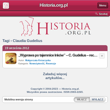
Historia.org.pl
Menu
Szukaj
Tagi › Claudia Gudelius
19 września 2012
„Wyprawa po tajemnice Inków” – C. Gudelius – recenzja
Autor:
Małgorzata Kniarzycka
Kategorie:
Nowożytność
,
Recenzje
Załaduj więcej
artykułów...
Copyright © 2004-2023 — Historia.org.pl.
Wszystkie prawa zastrzeżone. ISSN 2083-2265.
Mobilna wersja strony
WŁĄCZ
WYŁĄCZ