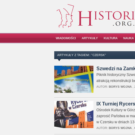
WIADOMOŚCI
ARTYKUŁY
KULTURA
NAUKA
ARTYKUŁY Z TAGIEM:: "CZERSK"
Szwedzi na Zamk
Piknik historyczny Szw
atrakcją rekonstrukcji 
AUTOR:
BORYS WOJNA
,
IX Turniej Rycer
Ośrodek Kultury w Gór
zaprosić Państwa w mag
w Czersku w dniach 13
AUTOR:
BORYS WOJNA
,