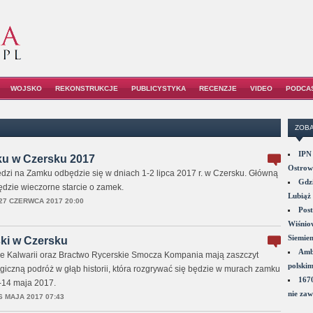
WOJSKO
REKONSTRUKCJE
PUBLICYSTYKA
RECENZJE
VIDEO
PODCA
ZOBA
IPN 
u w Czersku 2017
Ostrowi
edzi na Zamku odbędzie się w dniach 1-2 lipca 2017 r. w Czersku. Główną
Gdzi
będzie wieczorne starcie o zamek.
Lubiąż 
27 CZERWCA 2017 20:00
Post
Wiśniow
Siemie
ski w Czersku
Amba
ze Kalwarii oraz Bractwo Rycerskie Smocza Kompania mają zaszczyt
polskim
iczną podróż w głąb historii, która rozgrywać się będzie w murach zamku
1670
-14 maja 2017.
nie zaw
6 MAJA 2017 07:43