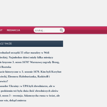
ST
REDAKCJA
CZ TAKŻE
odnalazł szczątki 55 ofiar masakry w Woli
eckiej. Najmłodsze dzieci miały kilka miesięcy
e kręcono 3. sezon 1670? Warszawę zagrały Brzeg,
i Roztoka
acie historyczne w 3. sezonie 1670. Kim byli Korybut
iecki, Eleonora Habsburżanka, Radziwiłł i
nowicz?
sador Ukrainy: w UPA byli zbrodniarze, ale w
 podziemiu też była duża ilość zbrodniczych aktów
, sezon 3 - recenzja. Adamczycha rusza w świat, ale
sze wie, dokąd zmierza