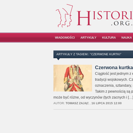
WIADOMOŚCI
ARTYKUŁY
KULTURA
NAUKA
ARTYKUŁY Z TAGIEM:: "CZERWONE KURTKI"
Czerwona kurtka,
Ciągłość jest jednym z
tradycji wojskowych. Cz
oznaczenia, sztandary,
Takim z pewnością są pr
może być różne, od wyczynów (tych zacnych i […
AUTOR:
TOMASZ ZAJĄC
,
16 LIPCA 2015 12:00