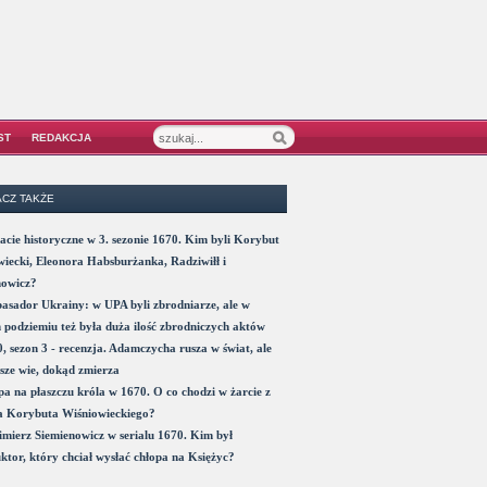
ST
REDAKCJA
CZ TAKŻE
acie historyczne w 3. sezonie 1670. Kim byli Korybut
iecki, Eleonora Habsburżanka, Radziwiłł i
nowicz?
sador Ukrainy: w UPA byli zbrodniarze, ale w
 podziemiu też była duża ilość zbrodniczych aktów
, sezon 3 - recenzja. Adamczycha rusza w świat, ale
sze wie, dokąd zmierza
a na płaszczu króla w 1670. O co chodzi w żarcie z
a Korybuta Wiśniowieckiego?
mierz Siemienowicz w serialu 1670. Kim był
ktor, który chciał wysłać chłopa na Księżyc?