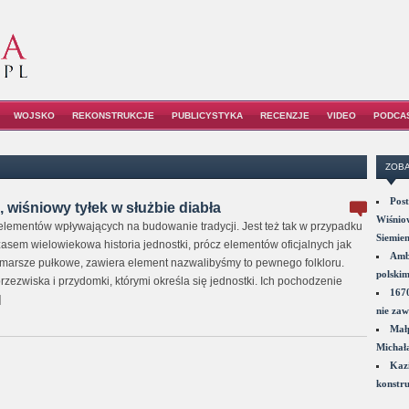
WOJSKO
REKONSTRUKCJE
PUBLICYSTYKA
RECENZJE
VIDEO
PODCA
ZOBA
Post
 wiśniowy tyłek w służbie diabła
Wiśniow
 elementów wpływających na budowanie tradycji. Jest też tak w przypadku
Siemie
asem wielowiekowa historia jednostki, prócz elementów oficjalnych jak
Amba
 marsze pułkowe, zawiera element nazwalibyśmy to pewnego folkloru.
polskim
zezwiska i przydomki, którymi określa się jednostki. Ich pochodzenie
1670
]
nie zaw
Małp
Michał
Kazi
konstru