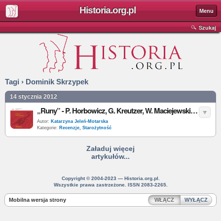
Historia.org.pl
Menu
Szukaj
Tagi › Dominik Skrzypek
14 stycznia 2012
„Runy” - P. Horbowicz, G. Kreutzer, W. Maciejewski, D. Skrzypek - recenzja
Autor:
Katarzyna Jeleń-Motarska
Kategorie:
Recenzje
,
Starożytność
Załaduj więcej
artykułów...
Copyright © 2004-2023 — Historia.org.pl.
Wszystkie prawa zastrzeżone. ISSN 2083-2265.
Mobilna wersja strony
WŁĄCZ
WYŁĄCZ