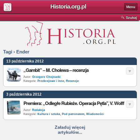
Historia.org.pl
Menu
Szukaj
Tagi › Ender
13 października 2012
„Gambit” – M. Cholewa – recenzja
Autor:
Grzegorz Chojnacki
Kategorie:
Przekrojowe i inne
,
Recenzje
3 października 2012
Premiera: „Odległe Rubieże. Operacja Pętla’’, V. Wolff
Autor:
Redakcja
Kategorie:
Kultura i sztuka
,
Pod patronatem
,
Wiadomości
Załaduj więcej
artykułów...