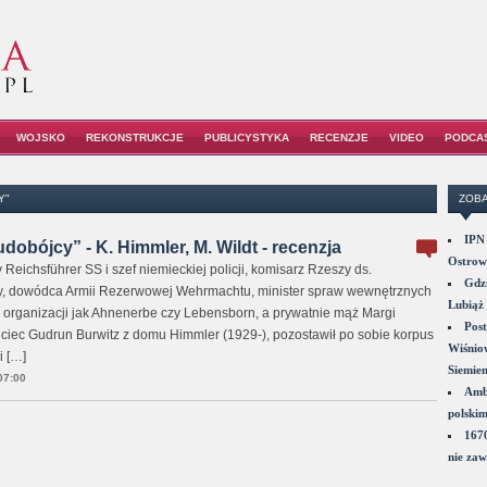
WOJSKO
REKONSTRUKCJE
PUBLICYSTYKA
RECENZJE
VIDEO
PODCA
Y"
ZOBA
IPN 
udobójcy” - K. Himmler, M. Wildt - recenzja
Ostrowi
 Reichsführer SS i szef niemieckiej policji, komisarz Rzeszy ds.
Gdzi
, dowódca Armii Rezerwowej Wehrmachtu, minister spraw wewnętrznych
Lubiąż 
ch organizacji jak Ahnenerbe czy Lebensborn, a prywatnie mąż Margi
Post
ciec Gudrun Burwitz z domu Himmler (1929-), pozostawił po sobie korpus
Wiśniow
i […]
Siemie
07:00
Amba
polskim
1670
nie zaw