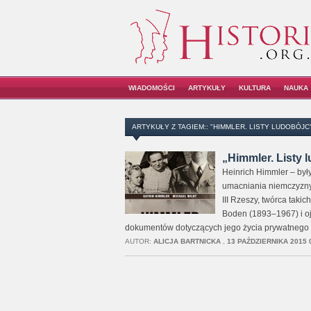
WIADOMOŚCI
ARTYKUŁY
KULTURA
NAUKA
ARTYKUŁY Z TAGIEM:: "HIMMLER. LISTY LUDOBÓJC
„Himmler. Listy l
Heinrich Himmler – były
umacniania niemczyzny
III Rzeszy, twórca taki
Boden (1893–1967) i oj
dokumentów dotyczących jego życia prywatnego 
AUTOR:
ALICJA BARTNICKA
,
13 PAŹDZIERNIKA 2015 