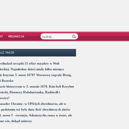
ST
REDAKCJA
CZ TAKŻE
odnalazł szczątki 55 ofiar masakry w Woli
eckiej. Najmłodsze dzieci miały kilka miesięcy
e kręcono 3. sezon 1670? Warszawę zagrały Brzeg,
i Roztoka
acie historyczne w 3. sezonie 1670. Kim byli Korybut
iecki, Eleonora Habsburżanka, Radziwiłł i
nowicz?
sador Ukrainy: w UPA byli zbrodniarze, ale w
 podziemiu też była duża ilość zbrodniczych aktów
, sezon 3 - recenzja. Adamczycha rusza w świat, ale
sze wie, dokąd zmierza