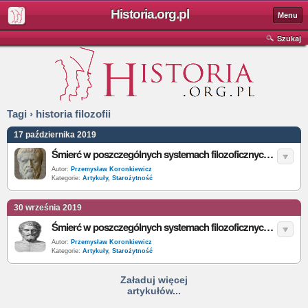
Historia.org.pl
Menu
Szukaj
Tagi › historia filozofii
17 października 2019
Śmierć w poszczególnych systemach filozoficznych starożytnej Grecji. Część II – Platon i Arystoteles
Autor:
Przemysław Koronkiewicz
Kategorie:
Artykuły
,
Starożytność
30 września 2019
Śmierć w poszczególnych systemach filozoficznych starożytnej Grecji - presokratycy
Autor:
Przemysław Koronkiewicz
Kategorie:
Artykuły
,
Starożytność
Załaduj więcej
artykułów...