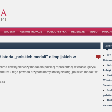
WOJSKO
REKONSTRUKCJE
PUBLICYSTYKA
RECENZJE
VIDEO
PODCA
ZOBA
IPN 
Historia „polskich medali” olimpijskich w
Ostrowi
Gdzi
rzed chwilą pierwszy medal dla polskiej reprezentacji w czasie Igrzysk
Lubiąż 
aneiro! Z tego powodu przypominamy krótką historię „polskich medali” w
Post
Wiśniow
1:51
Siemie
Amba
polskim
1670
nie zaw