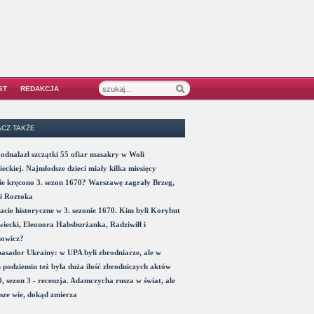
ST
REDAKCJA
CZ TAKŻE
odnalazł szczątki 55 ofiar masakry w Woli
eckiej. Najmłodsze dzieci miały kilka miesięcy
e kręcono 3. sezon 1670? Warszawę zagrały Brzeg,
i Roztoka
acie historyczne w 3. sezonie 1670. Kim byli Korybut
iecki, Eleonora Habsburżanka, Radziwiłł i
nowicz?
sador Ukrainy: w UPA byli zbrodniarze, ale w
 podziemiu też była duża ilość zbrodniczych aktów
, sezon 3 - recenzja. Adamczycha rusza w świat, ale
sze wie, dokąd zmierza