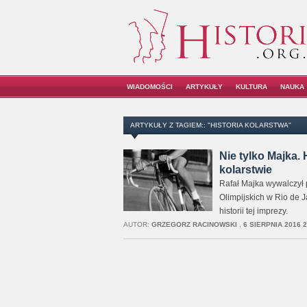
WIADOMOŚCI
ARTYKUŁY
KULTURA
NAUKA
ARTYKUŁY Z TAGIEM:: "HISTORIA KOLARSTWA"
Nie tylko Majka. 
kolarstwie
Rafał Majka wywalczył p
Olimpijskich w Rio de J
historii tej imprezy.
AUTOR:
GRZEGORZ RACINOWSKI
,
6 SIERPNIA 2016 2