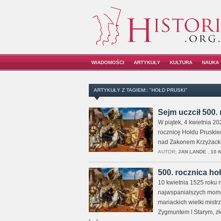
WIADOMOŚCI
ARTYKUŁY
KULTURA
NAUKA
ARTYKUŁY Z TAGIEM:: "HOŁD PRUSKI"
Sejm uczcił 500.
W piątek, 4 kwietnia 20
rocznicę Hołdu Pruskie
nad Zakonem Krzyżack
AUTOR:
JAN LANDE
,
10 
500. rocznica hoł
10 kwietnia 1525 roku 
najwspanialszych moment
mariackich wielki mistr
Zygmuntem I Starym, zło