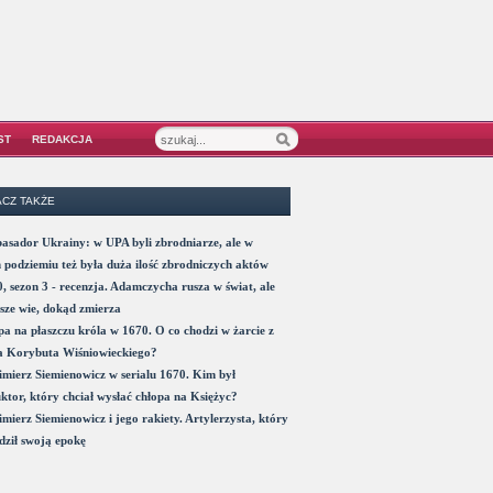
ST
REDAKCJA
CZ TAKŻE
sador Ukrainy: w UPA byli zbrodniarze, ale w
 podziemiu też była duża ilość zbrodniczych aktów
, sezon 3 - recenzja. Adamczycha rusza w świat, ale
sze wie, dokąd zmierza
a na płaszczu króla w 1670. O co chodzi w żarcie z
a Korybuta Wiśniowieckiego?
mierz Siemienowicz w serialu 1670. Kim był
ktor, który chciał wysłać chłopa na Księżyc?
mierz Siemienowicz i jego rakiety. Artylerzysta, który
ził swoją epokę