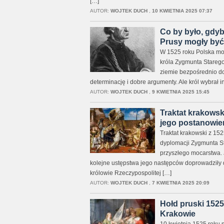
[…]
AUTOR:
WOJTEK DUCH
,
10 KWIETNIA 2025 07:37
Co by było, gdy
Prusy mogły być
W 1525 roku Polska mo
króla Zygmunta Starego 
ziemie bezpośrednio do 
determinację i dobre argumenty. Ale król wybrał i
AUTOR:
WOJTEK DUCH
,
9 KWIETNIA 2025 15:45
Traktat krakows
jego postanowie
Traktat krakowski z 152
dyplomacji Zygmunta St
przyszłego mocarstwa. J
kolejne ustępstwa jego następców doprowadziły d
królowie Rzeczypospolitej […]
AUTOR:
WOJTEK DUCH
,
7 KWIETNIA 2025 20:09
Hołd pruski 1525
Krakowie