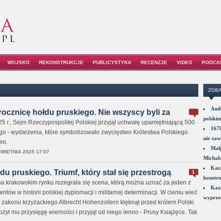
WOJSKO
REKONSTRUKCJE
PUBLICYSTYKA
RECENZJE
VIDEO
PODCA
ZOBA
Amba
 rocznicę hołdu pruskiego. Nie wszyscy byli za
polskim
25 r., Sejm Rzeczypospolitej Polskiej przyjął uchwałę upamiętniającą 500.
1670
go - wydarzenia, które symbolizowało zwycięstwo Królestwa Polskiego
nie zaw
im.
Małp
KWIETNIA 2025 17:07
Michał
Kazi
du pruskiego. Triumf, który stał się przestrogą
1
konstru
na krakowskim rynku rozegrała się scena, którą można uznać za jeden z
Kazi
ów w historii polskiej dyplomacji i militarnej determinacji. W cieniu wież
wyprzed
z zakonu krzyżackiego Albrecht Hohenzollern klęknął przed królem Polski
żył mu przysięgę wierności i przyjął od niego lenno - Prusy Książęce. Tak