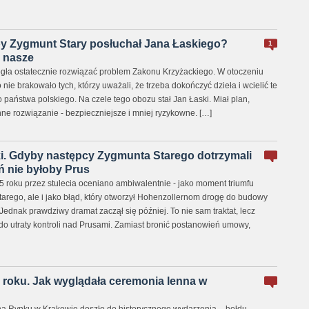
by Zygmunt Stary posłuchał Jana Łaskiego?
1
 nasze
gła ostatecznie rozwiązać problem Zakonu Krzyżackiego. W otoczeniu
nie brakowało tych, którzy uważali, że trzeba dokończyć dzieła i wcielić te
państwa polskiego. Na czele tego obozu stał Jan Łaski. Miał plan,
nne rozwiązanie - bezpieczniejsze i mniej ryzykowne. […]
ki. Gdyby następcy Zygmunta Starego dotrzymali
ń nie byłoby Prus
5 roku przez stulecia oceniano ambiwalentnie - jako moment triumfu
arego, ale i jako błąd, który otworzył Hohenzollernom drogę do budowy
ednak prawdziwy dramat zaczął się później. To nie sam traktat, lecz
o utraty kontroli nad Prusami. Zamiast bronić postanowień umowy,
 roku. Jak wyglądała ceremonia lenna w