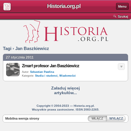
Historia.org.pl
Menu
Szukaj
Tagi › Jan Baszkiewicz
27 stycznia 2011
Zmarł profesor Jan Baszkiewicz
Autor:
Sebastian Pawlina
Kategorie:
Studia i studenci
,
Wiadomości
Załaduj więcej
artykułów...
Copyright © 2004-2023 — Historia.org.pl.
Wszystkie prawa zastrzeżone. ISSN 2083-2265.
Mobilna wersja strony
WŁĄCZ
WYŁĄCZ