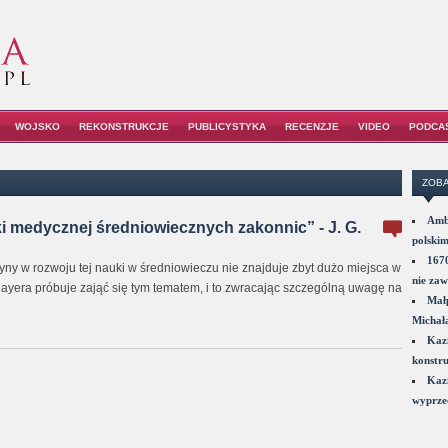
WOJSKO
REKONSTRUKCJE
PUBLICYSTYKA
RECENZJE
VIDEO
PODCA
ZOBA
Amba
i medycznej średniowiecznych zakonnic” - J. G.
polskim
1670
yny w rozwoju tej nauki w średniowieczu nie znajduje zbyt dużo miejsca w
nie zaw
 Mayera próbuje zająć się tym tematem, i to zwracając szczególną uwagę na
Małp
Michał
Kazi
konstru
Kazi
wyprzed