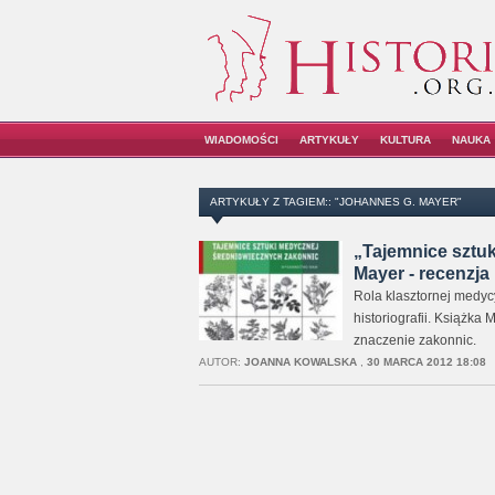
WIADOMOŚCI
ARTYKUŁY
KULTURA
NAUKA
ARTYKUŁY Z TAGIEM:: "JOHANNES G. MAYER"
„Tajemnice sztuk
Mayer - recenzja
Rola klasztornej medyc
historiografii. Książka
znaczenie zakonnic.
AUTOR:
JOANNA KOWALSKA
,
30 MARCA 2012 18:08