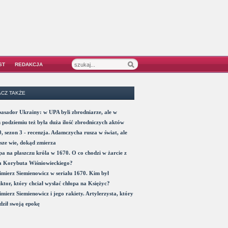
ST
REDAKCJA
CZ TAKŻE
sador Ukrainy: w UPA byli zbrodniarze, ale w
 podziemiu też była duża ilość zbrodniczych aktów
, sezon 3 - recenzja. Adamczycha rusza w świat, ale
sze wie, dokąd zmierza
a na płaszczu króla w 1670. O co chodzi w żarcie z
a Korybuta Wiśniowieckiego?
mierz Siemienowicz w serialu 1670. Kim był
ktor, który chciał wysłać chłopa na Księżyc?
mierz Siemienowicz i jego rakiety. Artylerzysta, który
ził swoją epokę