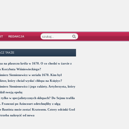
ST
REDAKCJA
CZ TAKŻE
a na płaszczu króla w 1670. O co chodzi w żarcie z
a Korybuta Wiśniowieckiego?
mierz Siemienowicz w serialu 1670. Kim był
ktor, który chciał wysłać chłopa na Księżyc?
mierz Siemienowicz i jego rakiety. Artylerzysta, który
ził swoją epokę
 tylko w specjalistycznych sklepach? Do Sejmu trafiła
. Francuzi po Azincourt odetchnęliby z ulgą
 Bautista może zostać Kratosem. Cztery odcinki God
trzeba nakręcić od nowa