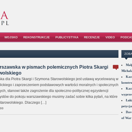
WOJSKO
REKONSTRUKCJE
PUBLICYSTYKA
RECENZJE
VIDEO
PODCA
ZOBA
Małp
rszawska w pismach polemicznych Piotra Skargi
Michał
wolskiego
Kazi
a dla Piotra Skargi i Szymona Starowolskiego jest ustawą wycelowaną w
konstru
tolickiego i zaprzeczeniem podstawowych wartości moralnych i społecznych
Kazi
ch, stanowi także zagrożenie dla społeczno-politycznej egzystencji
wyprzed
cystów do pokoju warszawskiego musimy zadać sobie kilka pytań, na które
Łuki
Starowolskiego. Dlaczego […]
petycja
:00
Dave
of War 