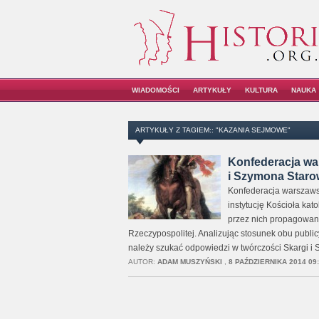
WIADOMOŚCI
ARTYKUŁY
KULTURA
NAUKA
ARTYKUŁY Z TAGIEM:: "KAZANIA SEJMOWE"
Konfederacja wa
i Szymona Staro
Konfederacja warszawsk
instytucję Kościoła ka
przez nich propagowany
Rzeczypospolitej. Analizując stosunek obu publi
należy szukać odpowiedzi w twórczości Skargi i 
AUTOR:
ADAM MUSZYŃSKI
,
8 PAŹDZIERNIKA 2014 09