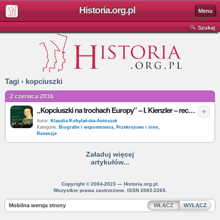
Historia.org.pl
Menu
Szukaj
Tagi › kopciuszki
2 czerwca 2016
„Kopciuszki na trochach Europy” – I. Kienzler – recenzja
Autor:
Klaudia Kobylańska-Antoszek
Kategorie:
Biografie i wspomnienia
,
Przekrojowe i inne
,
Recenzje
Załaduj więcej
artykułów...
Copyright © 2004-2023 — Historia.org.pl.
Wszystkie prawa zastrzeżone. ISSN 2083-2265.
Mobilna wersja strony
WŁĄCZ
WYŁĄCZ