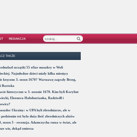
ST
REDAKCJA
CZ TAKŻE
odnalazł szczątki 55 ofiar masakry w Woli
eckiej. Najmłodsze dzieci miały kilka miesięcy
e kręcono 3. sezon 1670? Warszawę zagrały Brzeg,
i Roztoka
acie historyczne w 3. sezonie 1670. Kim byli Korybut
iecki, Eleonora Habsburżanka, Radziwiłł i
nowicz?
sador Ukrainy: w UPA byli zbrodniarze, ale w
 podziemiu też była duża ilość zbrodniczych aktów
, sezon 3 - recenzja. Adamczycha rusza w świat, ale
sze wie, dokąd zmierza