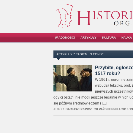
WIADOMOŚCI
ARTYKUŁY
KULTURA
NAUKA
ARTYKUŁY Z TAGIEM:: "LEON X"
Przybite, ogłosz
1517 roku?
W 1961 r. ogromne zaint
wzbudził tekst ks. prof.
pierwszych uczestników
gdy ci ostatni nie mogli jeszcze legalnie w nich 
się późnym średniowieczem i […]
AUTOR:
DARIUSZ BRUNCZ
,
28 PAŹDZIERNIKA 2016 13