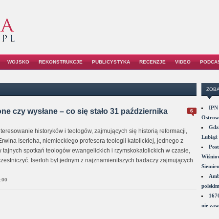
WOJSKO
REKONSTRUKCJE
PUBLICYSTYKA
RECENZJE
VIDEO
PODCA
ZOBA
IPN 
one czy wysłane – co się stało 31 października
6
Ostrowi
Gdzi
eresowanie historyków i teologów, zajmujących się historią reformacji,
Lubiąż 
 Erwina Iserloha, niemieckiego profesora teologii katolickiej, jednego z
Post
 tajnych spotkań teologów ewangelickich i rzymskokatolickich w czasie,
Wiśniow
uczestniczyć. Iserloh był jednym z najznamienitszych badaczy zajmujących
Siemie
Amba
:00
polskim
1670
nie zaw