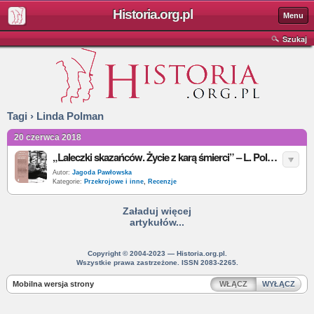
Historia.org.pl
Menu
Szukaj
Tagi › Linda Polman
20 czerwca 2018
„Laleczki skazańców. Życie z karą śmierci” – L. Polman – recenzja
Autor:
Jagoda Pawłowska
Kategorie:
Przekrojowe i inne
,
Recenzje
Załaduj więcej
artykułów...
Copyright © 2004-2023 — Historia.org.pl.
Wszystkie prawa zastrzeżone. ISSN 2083-2265.
Mobilna wersja strony
WŁĄCZ
WYŁĄCZ