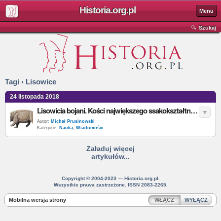
Historia.org.pl
Menu
Szukaj
Tagi › Lisowice
24 listopada 2018
Lisowicia bojani. Kości największego ssakokształtnego gada odkryte na Śląsku
Autor:
Michał Prusinowski
Kategorie:
Nauka
,
Wiadomości
Załaduj więcej
artykułów...
Copyright © 2004-2023 — Historia.org.pl.
Wszystkie prawa zastrzeżone. ISSN 2083-2265.
Mobilna wersja strony
WŁĄCZ
WYŁĄCZ