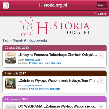
Historia.org.pl
Menu
Szukaj
Tagi › Marek A. Koprowski
20 września 2018
„Kresy na Pomorzu. Tułaczka po Ziemiach Odzyskanych” – M. A. Koprowski – recenzja
Autor:
Malwina Lange
Kategorie:
Przekrojowe i inne
,
Recenzje
3 sierpnia 2017
„Żołnierze Wyklęci. Wspomnienia i relacje. Tom II” ­– M.A. Koprowski – recenzja
Autor:
Szymon Nowak
Kategorie:
II wojna światowa
,
Recenzje
21 czerwca 2017
DO WYGRANIA: „Żołnierze Wyklęci. Wspomnienia i relacje. Tom 2”