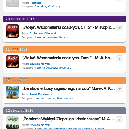
Autor:
Redakcja
Kategorie:
Aktualne
,
Konkursy
23 listopada 2016
„Wołyń. Wspomnienia ocalałych, t. 1 i 2” - M. Koprowski – recenzja
Autor:
Dr Tomasz Gliniecki
Kategorie:
II wojna światowa
,
Recenzje
31 lipca 2016
„Wołyń. Wspomnienia ocalałych. Tom I” - M. A. Koprowski - recenzja
Autor:
Szymon Nowak
Kategorie:
II wojna światowa
,
Recenzje
17 lipca 2016
„Łemkowie. Losy zaginionego narodu” Marek A. Koprowski - premiera
Autor:
Paweł Markiewicz
Kategorie:
Pod patronatem
,
Wiadomości
12 stycznia 2016
„Żołnierze Wyklęci. Złapali go i dostał czapę” M. A. Koprowski - recenzja
Autor:
Szymon Nowak
Kategorie:
Biografie i wspomnienia
,
Historia najnowsza
,
II wojna