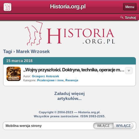
Historia.org.pl
Menu
Szukaj
Tagi › Marek Wrzosek
15 marca 2018
„Wojny przyszłości. Doktryna, technika, operacje militarne” – M. Wrzosek – recenzja
Autor:
Grzegorz Antoszek
Kategorie:
Przekrojowe i inne
,
Recenzje
Załaduj więcej
artykułów...
Copyright © 2004-2023 — Historia.org.pl.
Wszystkie prawa zastrzeżone. ISSN 2083-2265.
Mobilna wersja strony
WŁĄCZ
WYŁĄCZ