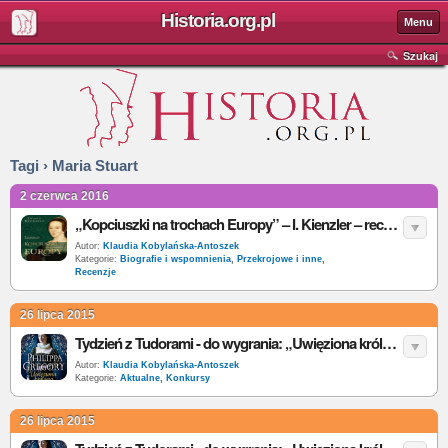
Historia.org.pl
Menu
Szukaj
Tagi › Maria Stuart
2 czerwca 2016
„Kopciuszki na trochach Europy” – I. Kienzler – recenzja
Autor:
Klaudia Kobylańska-Antoszek
Kategorie:
Biografie i wspomnienia
,
Przekrojowe i inne
,
Recenzje
26 lipca 2015
Tydzień z Tudorami - do wygrania: „Uwięziona królowa” [wyniki]
Autor:
Klaudia Kobylańska-Antoszek
Kategorie:
Aktualne
,
Konkursy
26 lipca 2015