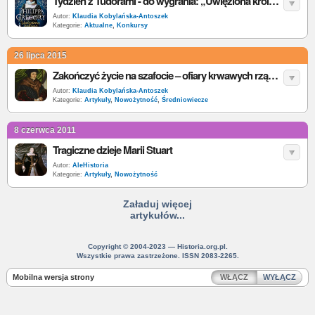
Tydzień z Tudorami - do wygrania: „Uwięziona królowa”
Autor:
Klaudia Kobylańska-Antoszek
Kategorie:
Aktualne
,
Konkursy
26 lipca 2015
Zakończyć życie na szafocie – ofiary krwawych rządów Tudorów
Autor:
Klaudia Kobylańska-Antoszek
Kategorie:
Artykuły
,
Nowożytność
,
Średniowiecze
8 czerwca 2011
Tragiczne dzieje Marii Stuart
Autor:
AleHistoria
Kategorie:
Artykuły
,
Nowożytność
Załaduj więcej
artykułów...
Copyright © 2004-2023 — Historia.org.pl.
Wszystkie prawa zastrzeżone. ISSN 2083-2265.
Mobilna wersja strony
WŁĄCZ
WYŁĄCZ