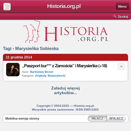
Historia.org.pl
Menu
Szukaj
Tagi › Marysieńka Sobieska
11 grudnia 2014
„Paszport kur*** z Zamościa” i Marysieńka (+18)
Autor:
Bartlomiej Biront
Kategorie:
Artykuły
,
Nowożytność
Załaduj więcej
artykułów...
Copyright © 2004-2023 — Historia.org.pl.
Wszystkie prawa zastrzeżone. ISSN 2083-2265.
Mobilna wersja strony
WŁĄCZ
WYŁĄCZ