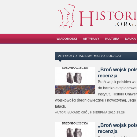
WIADOMOŚCI
ARTYKUŁY
KULTURA
NAUKA
ARTYKUŁY Z TAGIEM:: "MICHAŁ BOGACKI"
„Broń wojsk pols
recenzja
Broń wojsk polskich w 
do bardzo eksploatowan
Instytutu Historii Uniw
wojskowości średniowiecznej i nowożytnej. Jego
latach.
AUTOR:
ŁUKASZ KUĆ
,
6 SIERPNIA 2010 19:26
„Broń wojsk pols
recenzja