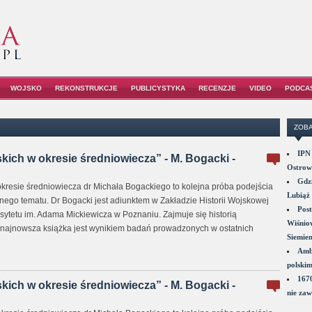
WOJSKO
REKONSTRUKCJE
PUBLICYSTYKA
RECENZJE
VIDEO
PODCA
ZOBA
IPN 
kich w okresie średniowiecza” - M. Bogacki -
Ostrowi
Gdzi
okresie średniowiecza dr Michała Bogackiego to kolejna próba podejścia
Lubiąż 
ego tematu. Dr Bogacki jest adiunktem w Zakładzie Historii Wojskowej
Post
ersytetu im. Adama Mickiewicza w Poznaniu. Zajmuje się historią
Wiśniow
 najnowsza książka jest wynikiem badań prowadzonych w ostatnich
Siemie
Amba
polskim
1670
kich w okresie średniowiecza” - M. Bogacki -
nie zaw