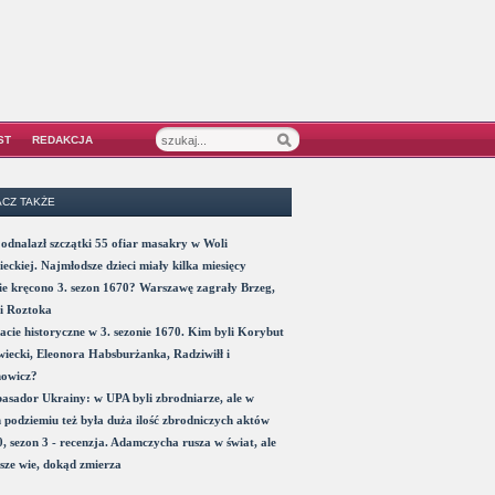
ST
REDAKCJA
CZ TAKŻE
odnalazł szczątki 55 ofiar masakry w Woli
eckiej. Najmłodsze dzieci miały kilka miesięcy
e kręcono 3. sezon 1670? Warszawę zagrały Brzeg,
i Roztoka
acie historyczne w 3. sezonie 1670. Kim byli Korybut
iecki, Eleonora Habsburżanka, Radziwiłł i
nowicz?
sador Ukrainy: w UPA byli zbrodniarze, ale w
 podziemiu też była duża ilość zbrodniczych aktów
, sezon 3 - recenzja. Adamczycha rusza w świat, ale
sze wie, dokąd zmierza