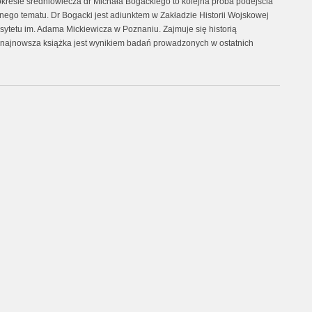
okresie średniowiecza dr Michała Bogackiego to kolejna próba podejścia
ego tematu. Dr Bogacki jest adiunktem w Zakładzie Historii Wojskowej
ersytetu im. Adama Mickiewicza w Poznaniu. Zajmuje się historią
 najnowsza książka jest wynikiem badań prowadzonych w ostatnich