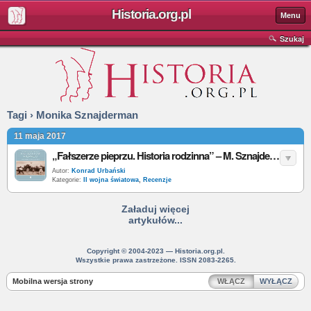
Historia.org.pl
Menu
Szukaj
Tagi › Monika Sznajderman
11 maja 2017
„Fałszerze pieprzu. Historia rodzinna” – M. Sznajderman – recenzja
Autor:
Konrad Urbański
Kategorie:
II wojna światowa
,
Recenzje
Załaduj więcej
artykułów...
Copyright © 2004-2023 — Historia.org.pl.
Wszystkie prawa zastrzeżone. ISSN 2083-2265.
Mobilna wersja strony
WŁĄCZ
WYŁĄCZ