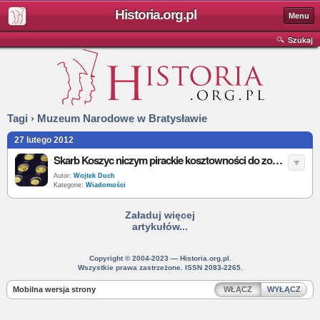
Historia.org.pl
Menu
Szukaj
Tagi › Muzeum Narodowe w Bratysławie
27 lutego 2012
Skarb Koszyc niczym pirackie kosztowności do zobaczenia na Wawelu
Autor:
Wojtek Duch
Kategorie:
Wiadomości
Załaduj więcej
artykułów...
Copyright © 2004-2023 — Historia.org.pl.
Wszystkie prawa zastrzeżone. ISSN 2083-2265.
Mobilna wersja strony
WŁĄCZ
WYŁĄCZ