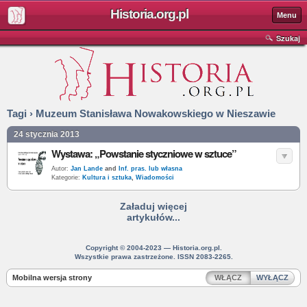
Historia.org.pl
Menu
Szukaj
Tagi › Muzeum Stanisława Nowakowskiego w Nieszawie
24 stycznia 2013
Wystawa: „Powstanie styczniowe w sztuce”
Autor:
Jan Lande
and
Inf. pras. lub własna
Kategorie:
Kultura i sztuka
,
Wiadomości
Załaduj więcej
artykułów...
Copyright © 2004-2023 — Historia.org.pl.
Wszystkie prawa zastrzeżone. ISSN 2083-2265.
Mobilna wersja strony
WŁĄCZ
WYŁĄCZ