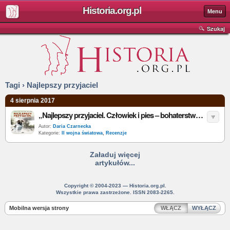
Historia.org.pl
Menu
Szukaj
Tagi › Najlepszy przyjaciel
4 sierpnia 2017
„Najlepszy przyjaciel. Człowiek i pies – bohaterstwo podczas drugiej wojny światowej” – R. Weintraub – recenzja
Autor:
Daria Czarnecka
Kategorie:
II wojna światowa
,
Recenzje
Załaduj więcej
artykułów...
Copyright © 2004-2023 — Historia.org.pl.
Wszystkie prawa zastrzeżone. ISSN 2083-2265.
Mobilna wersja strony
WŁĄCZ
WYŁĄCZ