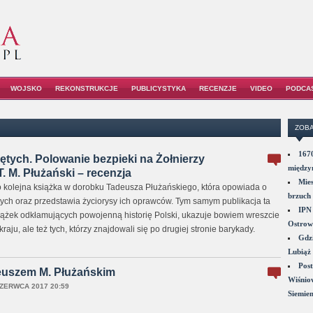
WOJSKO
REKONSTRUKCJE
PUBLICYSTYKA
RECENZJE
VIDEO
PODCA
ZOBA
1670
tych. Polowanie bezpieki na Żołnierzy
między
. M. Płużański – recenzja
Mies
 kolejna książka w dorobku Tadeusza Płużańskiego, która opowiada o
brzuch 
tych oraz przedstawia życiorysy ich oprawców. Tym samym publikacja ta
IPN 
iążek odkłamujących powojenną historię Polski, ukazuje bowiem wreszcie
Ostrowi
u, ale też tych, którzy znajdowali się po drugiej stronie barykady.
Gdzi
Lubiąż 
Post
euszem M. Płużańskim
Wiśniow
ZERWCA 2017 20:59
Siemie