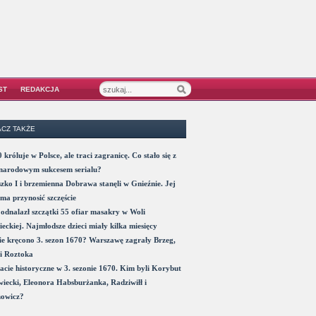
ST
REDAKCJA
CZ TAKŻE
 króluje w Polsce, ale traci zagranicę. Co stało się z
narodowym sukcesem serialu?
zko I i brzemienna Dobrawa stanęli w Gnieźnie. Jej
ma przynosić szczęście
odnalazł szczątki 55 ofiar masakry w Woli
eckiej. Najmłodsze dzieci miały kilka miesięcy
e kręcono 3. sezon 1670? Warszawę zagrały Brzeg,
i Roztoka
acie historyczne w 3. sezonie 1670. Kim byli Korybut
iecki, Eleonora Habsburżanka, Radziwiłł i
nowicz?