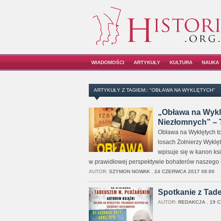
WIADOMOŚCI
ARTYKUŁY
KULTURA
NAUKA
ARTYKUŁY Z TAGIEM:: "OBŁAWA NA WYKLĘTYCH"
„Obława na Wyklę
Niezłomnych” – T
Obława na Wyklętych to
losach Żołnierzy Wyklę
wpisuje się w kanon ks
w prawidłowej perspektywie bohaterów naszego kraj
AUTOR:
SZYMON NOWAK
,
24 CZERWCA 2017 08:00
Spotkanie z Tad
AUTOR:
REDAKCJA
,
19 C