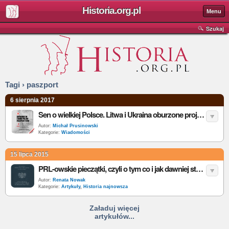
Historia.org.pl
Menu
Szukaj
Tagi › paszport
6 sierpnia 2017
Sen o wielkiej Polsce. Litwa i Ukraina oburzone projektem polskiego paszportu
Autor:
Michał Prusinowski
Kategorie:
Wiadomości
15 lipca 2015
PRL-owskie pieczątki, czyli o tym co i jak dawniej stemplowano
Autor:
Renata Nowak
Kategorie:
Artykuły
,
Historia najnowsza
Załaduj więcej
artykułów...