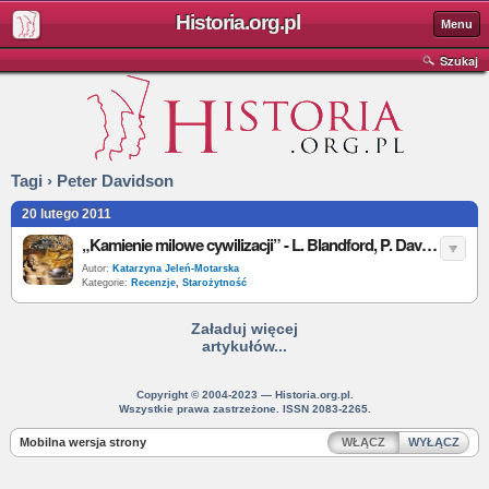
Historia.org.pl
Menu
Szukaj
Tagi › Peter Davidson
20 lutego 2011
„Kamienie milowe cywilizacji” - L. Blandford, P. Davidson - recenzja
Autor:
Katarzyna Jeleń-Motarska
Kategorie:
Recenzje
,
Starożytność
Załaduj więcej
artykułów...
Copyright © 2004-2023 — Historia.org.pl.
Wszystkie prawa zastrzeżone. ISSN 2083-2265.
Mobilna wersja strony
WŁĄCZ
WYŁĄCZ