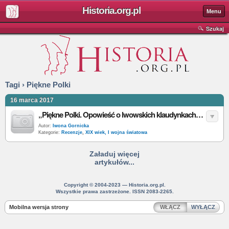
Historia.org.pl
Menu
Szukaj
Tagi › Piękne Polki
16 marca 2017
„Piękne Polki. Opowieść o lwowskich klaudynkach” ‒ E. i B. Liszewscy ‒ recenzja
Autor:
Iwona Gornicka
Kategorie:
Recenzje
,
XIX wiek, I wojna światowa
Załaduj więcej
artykułów...
Copyright © 2004-2023 — Historia.org.pl.
Wszystkie prawa zastrzeżone. ISSN 2083-2265.
Mobilna wersja strony
WŁĄCZ
WYŁĄCZ