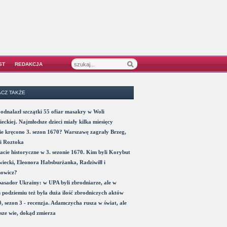
ST
REDAKCJA
CZ TAKŻE
odnalazł szczątki 55 ofiar masakry w Woli
eckiej. Najmłodsze dzieci miały kilka miesięcy
e kręcono 3. sezon 1670? Warszawę zagrały Brzeg,
i Roztoka
acie historyczne w 3. sezonie 1670. Kim byli Korybut
iecki, Eleonora Habsburżanka, Radziwiłł i
nowicz?
sador Ukrainy: w UPA byli zbrodniarze, ale w
 podziemiu też była duża ilość zbrodniczych aktów
, sezon 3 - recenzja. Adamczycha rusza w świat, ale
sze wie, dokąd zmierza