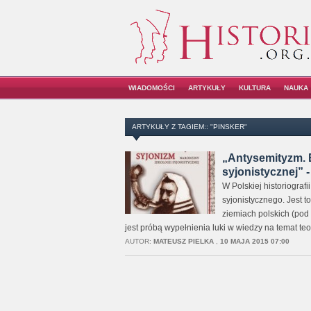
WIADOMOŚCI
ARTYKUŁY
KULTURA
NAUKA
ARTYKUŁY Z TAGIEM:: "PINSKER"
„Antysemityzm. 
syjonistycznej” -
W Polskiej historiografi
syjonistycznego. Jest t
ziemiach polskich (pod
jest próbą wypełnienia luki w wiedzy na temat te
AUTOR:
MATEUSZ PIELKA
,
10 MAJA 2015 07:00