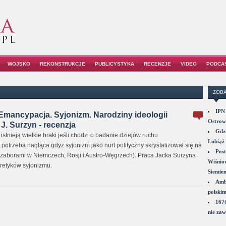
WOJSKO
REKONSTRUKCJE
PUBLICYSTYKA
RECENZJE
VIDEO
PODCA
ZOBA
IPN 
Emancypacja. Syjonizm. Narodziny ideologii
Ostrowi
 J. Surzyn - recenzja
Gdzi
i istnieją wielkie braki jeśli chodzi o badanie dziejów ruchu
Lubiąż 
o potrzeba nagląca gdyż syjonizm jako nurt polityczny skrystalizował się na
Post
 zaborami w Niemczech, Rosji i Austro-Węgrzech). Praca Jacka Surzyna
Wiśniow
oretyków syjonizmu.
Siemie
Amba
polskim
1670
nie zaw