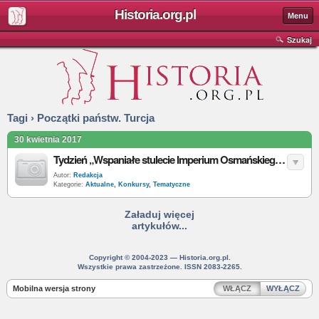
Historia.org.pl
Menu
Szukaj
Tagi › Początki państw. Turcja
30 kwietnia 2017
Tydzień „Wspaniałe stulecie Imperium Osmańskiego” - do wygrania: „Początki państw. Turcja”
Autor:
Redakcja
Kategorie:
Aktualne
,
Konkursy
,
Tematyczne
Załaduj więcej
artykułów...
Copyright © 2004-2023 — Historia.org.pl.
Wszystkie prawa zastrzeżone. ISSN 2083-2265.
Mobilna wersja strony
WŁĄCZ
WYŁĄCZ