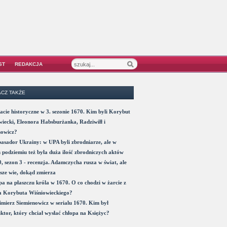
ST
REDAKCJA
CZ TAKŻE
acie historyczne w 3. sezonie 1670. Kim byli Korybut
iecki, Eleonora Habsburżanka, Radziwiłł i
nowicz?
sador Ukrainy: w UPA byli zbrodniarze, ale w
 podziemiu też była duża ilość zbrodniczych aktów
, sezon 3 - recenzja. Adamczycha rusza w świat, ale
sze wie, dokąd zmierza
a na płaszczu króla w 1670. O co chodzi w żarcie z
a Korybuta Wiśniowieckiego?
mierz Siemienowicz w serialu 1670. Kim był
ktor, który chciał wysłać chłopa na Księżyc?