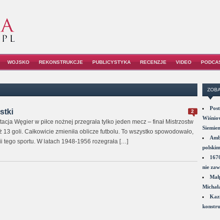
WOJSKO
REKONSTRUKCJE
PUBLICYSTYKA
RECENZJE
VIDEO
PODCA
ZOBA
Post
stki
2
Wiśniow
acja Węgier w piłce nożnej przegrała tylko jeden mecz – finał Mistrzostw
Siemie
ż 13 goli. Całkowicie zmieniła oblicze futbolu. To wszystko spowodowało,
Amba
ii tego sportu. W latach 1948-1956 rozegrała […]
polskim
1670
nie zaw
Małp
Michał
Kazi
konstru