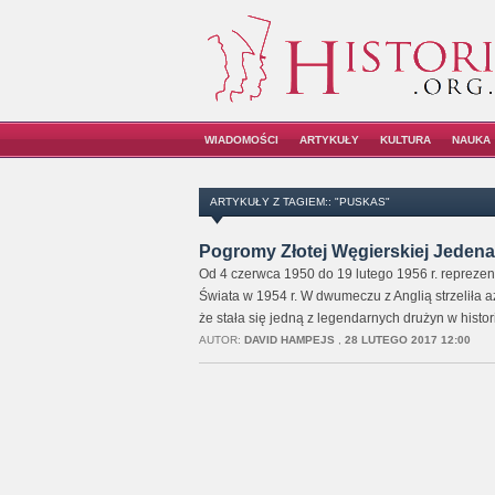
WIADOMOŚCI
ARTYKUŁY
KULTURA
NAUKA
ARTYKUŁY Z TAGIEM:: "PUSKAS"
Pogromy Złotej Węgierskiej Jedena
Od 4 czerwca 1950 do 19 lutego 1956 r. reprezent
Świata w 1954 r. W dwumeczu z Anglią strzeliła a
że stała się jedną z legendarnych drużyn w histor
AUTOR:
DAVID HAMPEJS
,
28 LUTEGO 2017 12:00