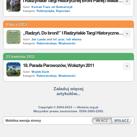
I Radzyńskie Targi Historycznej Broni Palnej i Militariów [reportaż, zdjęcia]
Autor:
Konrad Tracz vel Bednarczyk
Kategorie:
Publicystyka
,
Reportaże
8 lipca 2013
„Radzyń. Do broni!” I Radzyńskie Targi Historycznej Broni Palnej i Militariów
Autor:
Jan Lande
and
Inf. pras. lub własna
Kategorie:
Rekonstrukcje
,
Wiadomości
25 kwietnia 2011
18. Parada Parowozów, Wolsztyn 2011
Autor:
Wojtek Duch
Kategorie:
Rekonstrukcje
,
Wiadomości
Załaduj więcej
artykułów...
Copyright © 2004-2023 — Historia.org.pl.
Wszystkie prawa zastrzeżone. ISSN 2083-2265.
Mobilna wersja strony
WŁĄCZ
WYŁĄCZ