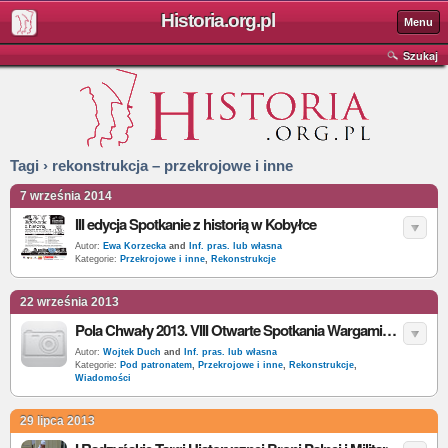
Historia.org.pl
Menu
Szukaj
Tagi › rekonstrukcja – przekrojowe i inne
7 września 2014
III edycja Spotkanie z historią w Kobyłce
Autor:
Ewa Korzecka
and
Inf. pras. lub własna
Kategorie:
Przekrojowe i inne
,
Rekonstrukcje
22 września 2013
Pola Chwały 2013. VIII Otwarte Spotkania Wargamingowe [program]
Autor:
Wojtek Duch
and
Inf. pras. lub własna
Kategorie:
Pod patronatem
,
Przekrojowe i inne
,
Rekonstrukcje
,
Wiadomości
29 lipca 2013