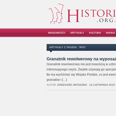
WIADOMOŚCI
ARTYKUŁY
KULTURA
NAUKA
ARTYKUŁY Z TAGIEM:: "RPG"
Granatnik rewolwerowy na wyposaże
Granatnik rewolwerowy nie jest nowością w uzbroj
interesującego oręża. Zwykle używają go specjalsi
tle ma wyróżniać się Wojsko Polskie, co jest e
granatów i […]
AUTOR:
GRZEGORZ ANTOSZEK
,
12 LISTOPADA 2015 