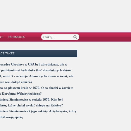
ST
REDAKCJA
CZ TAKŻE
sador Ukrainy: w UPA byli zbrodniarze, ale w
 podziemiu też była duża ilość zbrodniczych aktów
, sezon 3 - recenzja. Adamczycha rusza w świat, ale
sze wie, dokąd zmierza
a na płaszczu króla w 1670. O co chodzi w żarcie z
a Korybuta Wiśniowieckiego?
mierz Siemienowicz w serialu 1670. Kim był
ktor, który chciał wysłać chłopa na Księżyc?
mierz Siemienowicz i jego rakiety. Artylerzysta, który
ził swoją epokę