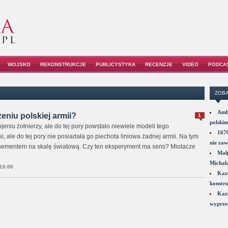
WOJSKO
REKONSTRUKCJE
PUBLICYSTYKA
RECENZJE
VIDEO
PODCA
ZOBA
Amba
niu polskiej armii?
1
polskim
eniu żołnierzy, ale do tej pory powstało niewiele modeli tego
1670
, ale do tej pory nie posiadała go piechota liniowa żadnej armii. Na tym
nie zaw
wenementem na skalę światową. Czy ten eksperyment ma sens? Miotacze
Małp
Michał
10:00
Kazi
konstru
Kazi
wyprzed