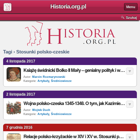
Historia.org.pl
Menu
Szukaj
Tagi › Stosunki polsko-czeskie
4 listopada 2017
Książę świdnicki Bolko II Mały – genialny polityk i wspaniały administrator
Autor:
Marcin Rozmarynowski
Kategorie:
Artykuły
,
Średniowiecze
2 listopada 2017
Wojna polsko-czeska 1345-1348. O tym, jak Kazimierz Wielki wraz z Węgrami przegonił czeskiego króla spod Krakowa
Autor:
Wojtek Duch
Kategorie:
Artykuły
,
Średniowiecze
7 grudnia 2016
Relacje polsko-krzyżackie w XIV i XV w. Stosunki polityczne Kazimierza Wielkiego z Krzyżakami do roku 1343