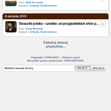
Autor:
Rafał Korzeniec
Kategorie:
Artykuły
,
Średniowiecze
8 sierpnia 2015
Stosunki polsko - czeskie: od przyjacielskich słów po bitwie grunwaldzkiej do edyktu wieluńskiego
Autor:
Kinga Michalak
Kategorie:
Artykuły
,
Średniowiecze
Załaduj więcej
artykułów...
Copyright © 2004-2023 — Historia.org.pl.
Wszystkie prawa zastrzeżone. ISSN 2083-2265.
Mobilna wersja strony
WŁĄCZ
WYŁĄCZ