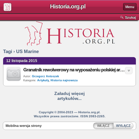
Historia.org.pl
Menu
Szukaj
Tagi › US Marine
12 listopada 2015
Granatnik rewolwerowy na wyposażeniu polskiej armii?
Autor:
Grzegorz Antoszek
Kategorie:
Artykuły
,
Historia najnowsza
Załaduj więcej
artykułów...
Copyright © 2004-2023 — Historia.org.pl.
Wszystkie prawa zastrzeżone. ISSN 2083-2265.
Mobilna wersja strony
WŁĄCZ
WYŁĄCZ