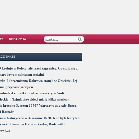
ST
REDAKCJA
CZ TAKŻE
 króluje w Polsce, ale traci zagranicę. Co stało się z
narodowym sukcesem serialu?
zko I i brzemienna Dobrawa stanęli w Gnieźnie. Jej
ma przynosić szczęście
odnalazł szczątki 55 ofiar masakry w Woli
eckiej. Najmłodsze dzieci miały kilka miesięcy
e kręcono 3. sezon 1670? Warszawę zagrały Brzeg,
i Roztoka
acie historyczne w 3. sezonie 1670. Kim byli Korybut
iecki, Eleonora Habsburżanka, Radziwiłł i
nowicz?