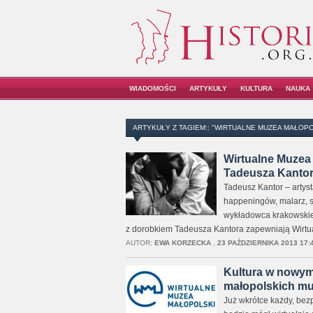
WIADOMOŚCI
ARTYKUŁY
KULTURA
NAUKA
ARTYKUŁY Z TAGIEM:: "WIRTUALNE MUZEA MAŁOPO
Wirtualne Muzea 
Tadeusza Kanto
Tadeusz Kantor – artys
happeningów, malarz, sce
wykładowca krakowskiej
z dorobkiem Tadeusza Kantora zapewniają Wirt
AUTOR:
EWA KORZECKA
,
23 PAŹDZIERNIKA 2013 17:
Kultura w nowym
małopolskich m
Już wkrótce każdy, bezp