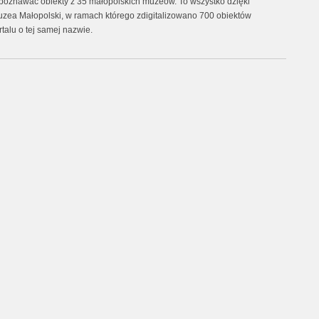
 poznawać obiekty z 35 małopolskich muzeów. To wszystko dzięki
uzea Małopolski, w ramach którego zdigitalizowano 700 obiektów
talu o tej samej nazwie.