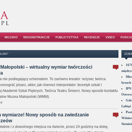
WOJSKO
REKONSTRUKCJE
PUBLICYSTYKA
RECENZJE
VIDEO
PODCA
LSKI"
ZOBA
1670
Małopolski – wirtualny wymiar twórczości
między
ra
Mies
ta nie podlegający schematom. To zarówno kreator: reżyser, twórca
brzuch 
nograf, pisarz, aktor, jak również interpretator: teoretyk sztuki i
IPN 
 Akademii Sztuk Pięknych. Twórca Teatru Śmierci. Nowy sposób kontaktu
Ostrowi
ualne Muzea Małopolski (WMM).
Gdzi
44
Lubiąż 
Post
 wymiarze! Nowy sposób na zwiedzanie
Wiśniow
uzeów
Siemie
łatnie i z dowolnego miejsca na świecie, przez 24 godziny na dobę,