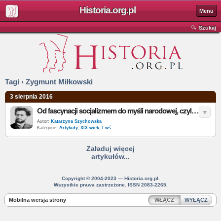
Historia.org.pl
Menu
Szukaj
Tagi › Zygmunt Miłkowski
3 sierpnia 2016
Od fascynacji socjalizmem do myśli narodowej, czyli droga polityczna Zygmunta Balickiego
Autor:
Katarzyna Szychowska
Kategorie:
Artykuły
,
XIX wiek, I wś
Załaduj więcej
artykułów...
Copyright © 2004-2023 — Historia.org.pl.
Wszystkie prawa zastrzeżone. ISSN 2083-2265.
Mobilna wersja strony
WŁĄCZ
WYŁĄCZ