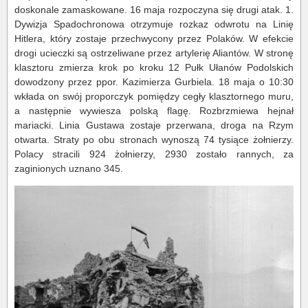
doskonale zamaskowane. 16 maja rozpoczyna się drugi atak. 1.
Dywizja Spadochronowa otrzymuje rozkaz odwrotu na Linię
Hitlera, który zostaje przechwycony przez Polaków. W efekcie
drogi ucieczki są ostrzeliwane przez artylerię Aliantów. W stronę
klasztoru zmierza krok po kroku 12 Pułk Ułanów Podolskich
dowodzony przez ppor. Kazimierza Gurbiela. 18 maja o 10:30
wkłada on swój proporczyk pomiędzy cegły klasztornego muru,
a następnie wywiesza polską flagę. Rozbrzmiewa hejnał
mariacki. Linia Gustawa zostaje przerwana, droga na Rzym
otwarta. Straty po obu stronach wynoszą 74 tysiące żołnierzy.
Polacy stracili 924 żołnierzy, 2930 zostało rannych, za
zaginionych uznano 345.