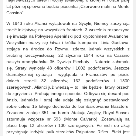
najkrwawszych bitew II wojny światowej, o której w Polsce parę
lat później śpiewana będzie piosenka „Czerwone maki na Monte
Cassino”.
W 1943 roku Alianci wylądowali na Sycylii, Niemcy zaczynają
tracić inicjatywę na wszystkich frontach. 3 września rozpoczyna
się inwazja na Półwysep Apeniński pod kryptonimem Avalanche.
Wszystkim marzy się łatwa i krótka kampania. Linia Gustawa,
stojąca na drodze do Rzymu, zderza jednak wszystkich z
brutalną rzeczywistością. 22 stycznia 1944 roku na Cassino
ruszyła amerykańska 36 Dywizja Piechoty . Natarcie załamało
się. Straty wyniosły 48 oficerów i 1002 podoficerów. Jeszcze
dramatyczniej sytuacja wyglądała u Francuzów po pięciu
dniach stracili 32 oficerów, 162 podoficerów i 1300
szeregowych. Alianci już wiedzą – to nie będzie łatwy orzech
do zgryzienia. Próbują innego sposobu. Odbywa się desant pod
Anzio, jednakże i tutaj nie udaje się osiągnąć postawionych
sobie celów. 15 lutego dochodzi do bombardowania klasztoru.
Zrzucone zostaje 351 ton bomb. Atakują Anglicy, Royal Sussex
szturmuje wzgórze nr 593 (Monte Calvario). Zostawiają na
placu boju 12 oficerów i 130 szeregowych. Po nich do akcji
przystępuje indyjski pułk strzelców Rajputana Rifles. Efekt jest