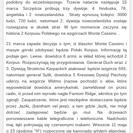
podobny do wcześniejszego. Trzecie natarcie następuje 15
marca. Szczęścia próbują trzy dywizje: 4. hinduska, 78.
angielska i 2. nowozelandzka . Straty wynoszą kolejno: 3000
ludzi, 720 ludzi, natomiast 2. dywizja nowozelandzka zostaje
rozwiązana w skutek strat. W tym momencie zaczyna się
historia 2 Korpusu Polskiego na wzgórzach Monte Cassino…
21 marca zapada decyzja o tym, iż klasztor Monte Cassino i
masyw górski zdobywać będzie Polski Korpus. Informację tą
podaje gen. Leese, dowódca 8 armii, w skład której wchodził 2
Korpus. Rozpoczynają się przygotowania. Generał Duch wraz z
3. Dywizją Strzelców Karpackich atakować będzie wzgórze 593,
natomiast generał Sulik, dowódca 5 Kresowej Dywizji Piechoty
uderzy na wzgórze Widmo (nazwa pochodzi o słów, które
wypowiedział dowódca amerykański, zameldował on przez
radio, iż przed nim wyrosło nagle Fantom Ridge, wkrótce po tym
zginął). Zaopatrzenie, które jest niezbędne dostarczane będzie
przez „łaziki„ (bantham vel jeep), a tam gdzie „łazik„ nie mógł
dotrzeć zastępować będzie go muł. Na drzewach
porozwieszane kable telegraficzne i telefoniczne. Nadchodzi
maj, łąki pokrywają się czerwonymi makami. Wreszcie 11 maja
o 23 (godzina ”H”) rozpoczyna się kanonada artylerii alianckiej.