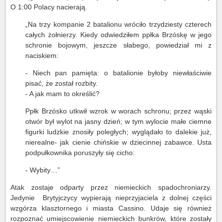
O 1:00 Polacy nacierają.
„Na trzy kompanie 2 batalionu wróciło trzydziesty czterech
całych żołnierzy. Kiedy odwiedziłem ppłka Brzóskę w jego
schronie bojowym, jeszcze słabego, powiedział mi z
naciskiem:
- Niech pan pamięta: o batalionie byłoby niewłaściwie
pisać, że został rozbity.
- A jak mam to określić?
Ppłk Brzósko utkwił wzrok w worach schronu; przez wąski
otwór był wylot na jasny dzień; w tym wylocie małe ciemne
figurki ludzkie znosiły poległych; wyglądało to dalekie już,
nierealne- jak cienie chińskie w dziecinnej zabawce. Usta
podpułkownika poruszyły się cicho:
- Wybity…”
Atak zostaje odparty przez niemieckich spadochroniarzy.
Jedynie Brytyjczycy wypierają nieprzyjaciela z dolnej części
wzgórza klasztornego i miasta Cassino. Udaje się również
rozpoznać umiejscowienie niemieckich bunkrów, które zostały