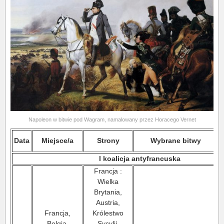
Napoleon w bitwie pod Wagram, namalowany przez Horacego Vernet
Data
Miejsce/a
Strony
Wybrane bitwy
I koalicja antyfrancuska
Francja :
Wielka
Brytania,
Austria,
Francja,
Królestwo
Belgia,
Sycylii,