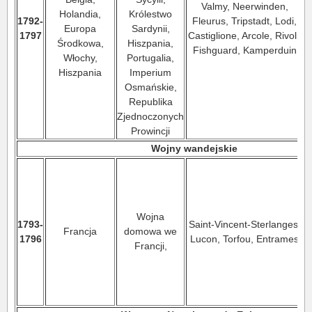
Valmy, Neerwinden,
Holandia,
Królestwo
1792-
Fleurus, Tripstadt, Lodi,
Europa
Sardynii,
1797
Castiglione, Arcole, Rivoli,
Środkowa,
Hiszpania,
Fishguard, Kamperduin
Włochy,
Portugalia,
Hiszpania
Imperium
Osmańskie,
Republika
Zjednoczonych
Prowincji
Wojny wandejskie
Wojna
1793-
Saint-Vincent-Sterlanges,
Francja
domowa we
1796
Lucon, Torfou, Entrames
Francji,