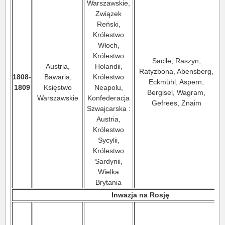
Warszawskie,
Związek
Reński,
Królestwo
Włoch,
Królestwo
Sacile, Raszyn,
Austria,
Holandii,
Ratyzbona, Abensberg,
1808-
Bawaria,
Królestwo
Eckmühl, Aspern,
1809
Księstwo
Neapolu,
Bergisel, Wagram,
w
Warszawskie
Konfederacja
Gefrees, Znaim
Szwajcarska :
Austria,
Królestwo
Sycylii,
Królestwo
Sardynii,
Wielka
Brytania
Inwazja na Rosję