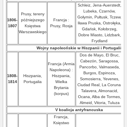
Schleiz, Jena-Auerstedt,
Lubeka, Czarnów,
Prusy, tereny
Gołymin, Pułtusk, Tczew,
1806-
późniejszego
Francja :
Iława Pruska, Ostrołęka,
1807
Księstwa
Prusy, Rosja
Gdańsk, Kołobrzeg,
Warszawskiego
Dobre Miasto, Lidzbark,
Frydland
Wojny napoleońskie w Hiszpanii i Portugalii
Dos de Mayo, El Bruc,
Cabezón, Saragossa,
Francja (Armia
Pancorbo, Valmaseda,
Napoleona) :
W
Burgos, Espinoza,
1808-
Hiszpania,
Hiszpania,
Somosierra, Yevenes,
1814
Portugalia
Wielka
Ciudad Real, La Coruna,
Brytania
Talavera, Almonacid,
(korpus)
Ocana, Alba de Tormes,
Almeid, Vitoria, Tuluza
V koalicja antyfrancuska
Francja,
Księstwo