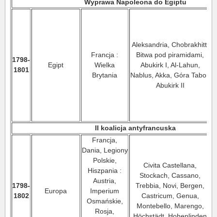
Wyprawa Napoleona do Egiptu
z
Aleksandria, Chobrakhitt,
Francja :
Bitwa pod piramidami,
N
1798-
Egipt
Wielka
Abukirk I, Al-Lahun,
1801
Brytania
Nablus, Akka, Góra Tabor,
Abukirk II
II koalicja antyfrancuska
Francja,
Dania, Legiony
Polskie,
Civita Castellana,
Hiszpania :
Stockach, Cassano,
Austria,
1798-
Trebbia, Novi, Bergen,
Europa
Imperium
1802
Castricum, Genua,
Osmańskie,
Montebello, Marengo,
Rosja,
Höchstädt, Hohenlinden