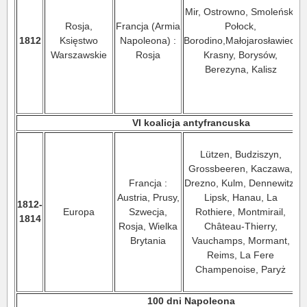
Mir, Ostrowno, Smoleńsk,
Rosja,
Francja (Armia
Połock,
1812
Księstwo
Napoleona) :
Borodino,Małojarosławiec,
Warszawskie
Rosja
Krasny, Borysów,
Berezyna, Kalisz
VI koalicja antyfrancuska
Lützen, Budziszyn,
Grossbeeren, Kaczawa,
Francja :
Drezno, Kulm, Dennewitz,
Austria, Prusy,
Lipsk, Hanau, La
1812-
Europa
Szwecja,
Rothiere, Montmirail,
1814
Rosja, Wielka
Château-Thierry,
Brytania
Vauchamps, Mormant,
Reims, La Fere
Champenoise, Paryż
100 dni Napoleona