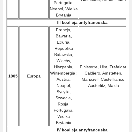
Portugalia,
Neapol, Wielka
Brytania
III koalicja antyfrancuska
Francja,
Bawaria,
Etruria,
Republika
Batawska,
Włochy,
Hiszpania,
Finisterre, Ulm, Trafalgar,
Wirtembergia :
Caldiero, Amstetten,
1805
Europa
Austria,
Mariazell, Castelfranco,
Neapol,
Austerlitz, Maida
Sycylia,
Szwecja,
Rosja,
Portugalia,
Wielka
Brytania
IV koalicja antyfrancuska