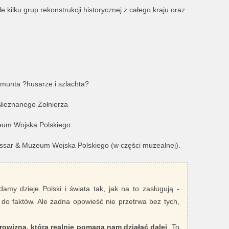
kilku grup rekonstrukcji historycznej z całego kraju oraz
munta ?husarze i szlachta?
Nieznanego Żołnierza
zeum Wojska Polskiego:
ssar & Muzeum Wojska Polskiego (w części muzealnej).
damy dzieje Polski i świata tak, jak na to zasługują -
 do faktów. Ale żadna opowieść nie przetrwa bez tych,
rowizna, która realnie pomaga nam działać dalej
. To