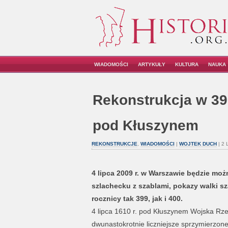
WIADOMOŚCI
ARTYKUŁY
KULTURA
NAUKA
Rekonstrukcja w 39
pod Kłuszynem
REKONSTRUKCJE
,
WIADOMOŚCI
|
WOJTEK DUCH
| 2 
4 lipca 2009 r. w Warszawie będzie mo
szlachecku z szablami, pokazy walki sz
rocznicy tak 399, jak i 400.
4 lipca 1610 r. pod Kłuszynem Wojska Rzecz
dwunastokrotnie liczniejsze sprzymierzon