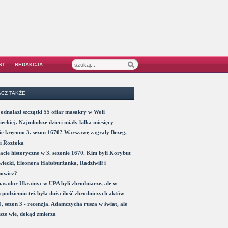
ST
REDAKCJA
CZ TAKŻE
odnalazł szczątki 55 ofiar masakry w Woli
eckiej. Najmłodsze dzieci miały kilka miesięcy
e kręcono 3. sezon 1670? Warszawę zagrały Brzeg,
i Roztoka
acie historyczne w 3. sezonie 1670. Kim byli Korybut
iecki, Eleonora Habsburżanka, Radziwiłł i
nowicz?
sador Ukrainy: w UPA byli zbrodniarze, ale w
 podziemiu też była duża ilość zbrodniczych aktów
, sezon 3 - recenzja. Adamczycha rusza w świat, ale
sze wie, dokąd zmierza