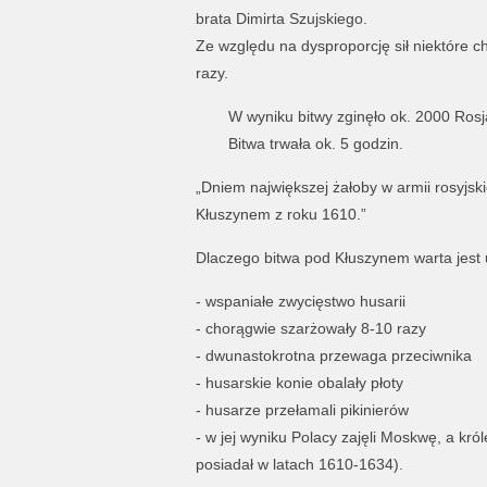
brata Dimirta Szujskiego.
Ze względu na dysproporcję sił niektóre 
razy.
W wyniku bitwy zginęło ok. 2000 Rosj
Bitwa trwała ok. 5 godzin.
„Dniem największej żałoby w armii rosyjskie
Kłuszynem z roku 1610.”
Dlaczego bitwa pod Kłuszynem warta jest 
- wspaniałe zwycięstwo husarii
- chorągwie szarżowały 8-10 razy
- dwunastokrotna przewaga przeciwnika
- husarskie konie obalały płoty
- husarze przełamali pikinierów
- w jej wyniku Polacy zajęli Moskwę, a kró
posiadał w latach 1610-1634).