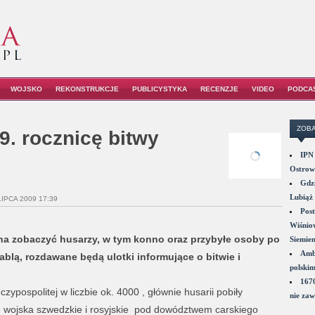
WOJSKO
REKONSTRUKCJE
PUBLICYSTYKA
RECENZJE
VIDEO
PODCA
ZOBA
9. rocznicę bitwy
IPN 
Ostrowi
Gdzi
Lubiąż 
LIPCA 2009 17:39
Post
Wiśniow
żna zobaczyć husarzy, w tym konno oraz przybyłe osoby po
Siemie
Amba
ablą, rozdawane będą ulotki informujące o bitwie i
polskim
1670
ypospolitej w liczbie ok. 4000 , głównie husarii pobiły
nie zaw
e wojska szwedzkie i rosyjskie pod dowództwem carskiego