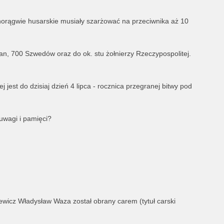
chorągwie husarskie musiały szarżować na przeciwnika aż 10
an, 700 Szwedów oraz do ok. stu żołnierzy Rzeczypospolitej.
j jest do dzisiaj dzień 4 lipca - rocznica przegranej bitwy pod
uwagi i pamięci?
lewicz Władysław Waza został obrany carem (tytuł carski