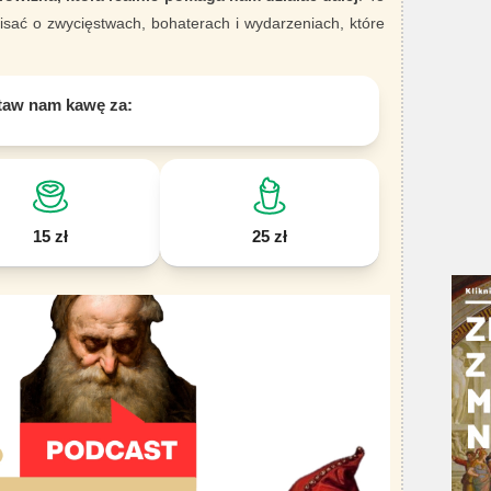
sać o zwycięstwach, bohaterach i wydarzeniach, które
taw nam kawę za:
15 zł
25 zł